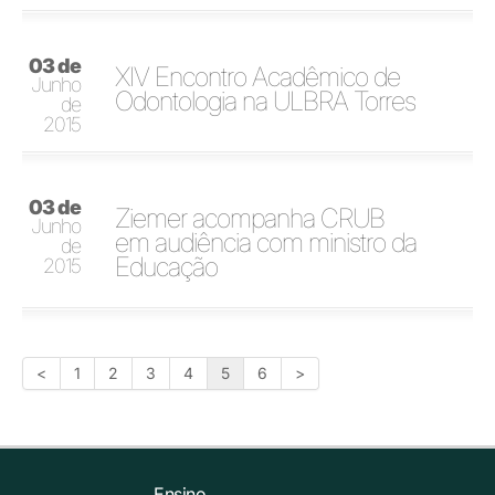
03 de
XIV Encontro Acadêmico de
Junho
Odontologia na ULBRA Torres
de
2015
03 de
Ziemer acompanha CRUB
Junho
em audiência com ministro da
de
Educação
2015
<
1
2
3
4
5
6
>
Ensino