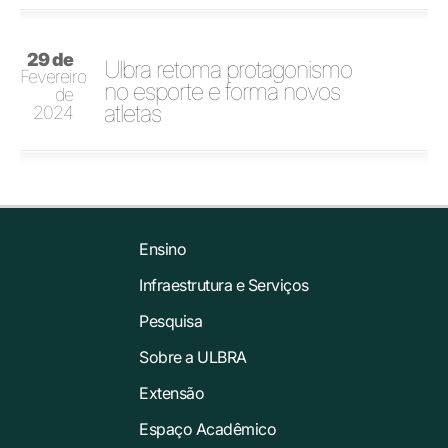
29 de
Ulbra retoma protagonismo
Fevereiro
no esporte e forma novos
de
atletas
2024
Ensino
Infraestrutura e Serviços
Pesquisa
Sobre a ULBRA
Extensão
Espaço Acadêmico