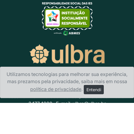
Utilizamos tecnologias para melhorar sua experiência,
mas prezamos pela privacidade, saiba mais em nossa
política de privacidade
.
Ulbra Canoas
- Avenida Farroupilha, 8001 · Bairro São
Entendi
José · CEP 92425-900 · Canoas/RS Telefone: + 55 51
3477.4000 · E-mail:
ulbra@ulbra.br
Política de privacidade