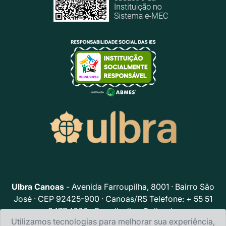
Ulbra Canoas
- Avenida Farroupilha, 8001 · Bairro São
José · CEP 92425-900 · Canoas/RS Telefone: + 55 51
3477.4000 · E-mail:
ulbra@ulbra.br
Utilizamos tecnologias para melhorar sua experiência,