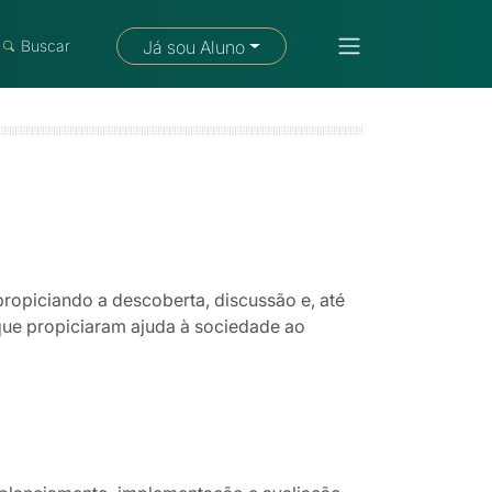
Fale com um consultor
Buscar
Já sou Aluno
propiciando a descoberta, discussão e, até
que propiciaram ajuda à sociedade ao