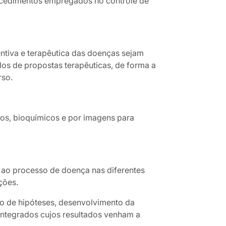
rocedimentos empregados no controle de
ntiva e terapêutica das doenças sejam
os de propostas terapêuticas, de forma a
rso.
icos, bioquímicos e por imagens para
s ao processo de doença nas diferentes
ções.
ção de hipóteses, desenvolvimento da
 integrados cujos resultados venham a