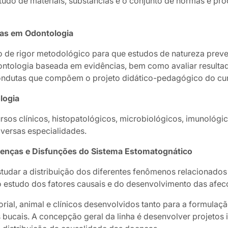
studo de materiais, substâncias e o conjunto de normas e p
cas em Odontologia
o de rigor metodológico para que estudos de natureza preve
ntologia baseada em evidências, bem como avaliar resultad
 condutas que compõem o projeto didático-pedagógico do cu
logia
ursos clínicos, histopatológicos, microbiológicos, imunológ
iversas especialidades.
oenças e Disfunções do Sistema Estomatognático
studar a distribuição dos diferentes fenômenos relacionado
 estudo dos fatores causais e do desenvolvimento das afec
orial, animal e clínicos desenvolvidos tanto para a formula
 bucais. A concepção geral da linha é desenvolver projetos