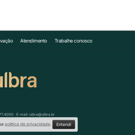
ovação
Atendimento
Trabalhe conosco
77.4000 · E-mail:
ulbra@ulbra.br
ssa
política de privacidade
.
Entendi