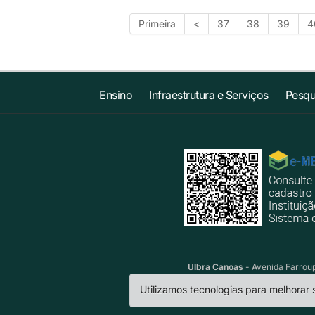
Primeira
<
37
38
39
4
Ensino
Infraestrutura e Serviços
Pesqu
Ulbra Canoas
- Avenida Farroup
Utilizamos tecnologias para melhorar