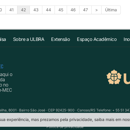
0
41
42
43
44
45
46
47
>
Última
isa
Sobre a ULBRA
Extensão
Espaço Acadêmico
In
ilha, 8001 · Bairro São José · CEP 92425-900 · Canoas/RS Telefone: + 55 51 34
 sua experiência, mas prezamos pela privacidade, saiba mais em no
Política de privacidade