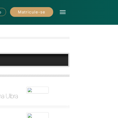
Matricule-se
o
na Ulbra