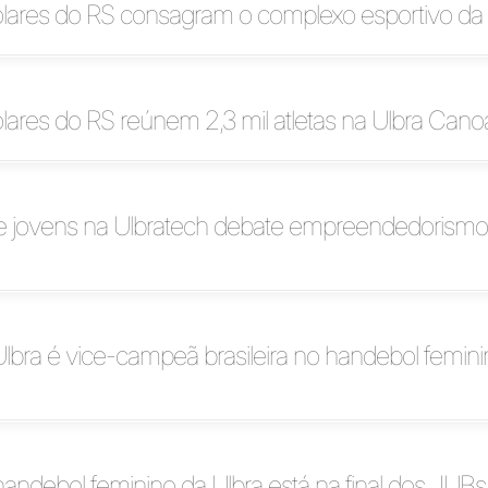
lares do RS consagram o complexo esportivo da 
ares do RS reúnem 2,3 mil atletas na Ulbra Cano
e jovens na Ulbratech debate empreendedorismo
lbra é vice-campeã brasileira no handebol femin
andebol feminino da Ulbra está na final dos JUBs