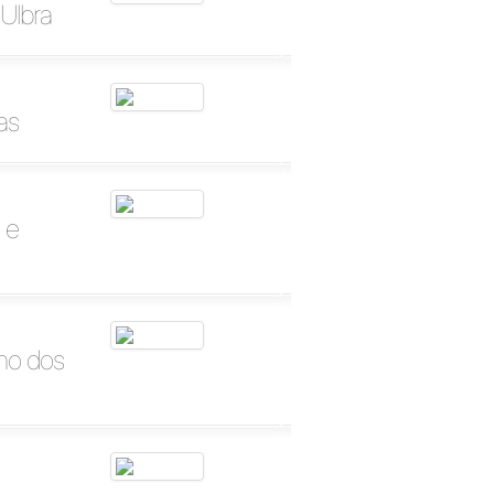
Ulbra
as
 e
ino dos