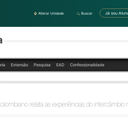
Já sou Alun
Alterar Unidade
Buscar
a
ria
Extensão
Pesquisa
EAD
Confessionalidade
olombiano relata as experiências do intercâmbio 