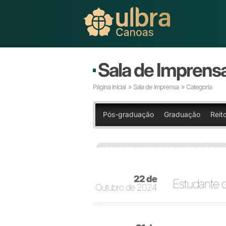
Sala de Imprens
Página Inicial
»
Sala de Imprensa
» Categoria
Pós-graduação
Graduação
Reito
22 de
Estudante c
Outubro de 2024