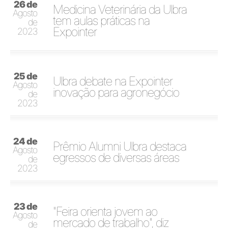
26 de
Medicina Veterinária da Ulbra
Agosto
tem aulas práticas na
de
Expointer
2023
25 de
Ulbra debate na Expointer
Agosto
inovação para agronegócio
de
2023
24 de
Prêmio Alumni Ulbra destaca
Agosto
egressos de diversas áreas
de
2023
23 de
"Feira orienta jovem ao
Agosto
mercado de trabalho", diz
de