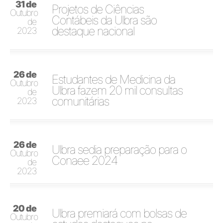
31 de
Projetos de Ciências
Outubro
Contábeis da Ulbra são
de
destaque nacional
2023
26 de
Estudantes de Medicina da
Outubro
Ulbra fazem 20 mil consultas
de
comunitárias
2023
26 de
Ulbra sedia preparação para o
Outubro
Conaee 2024
de
2023
20 de
Ulbra premiará com bolsas de
Outubro