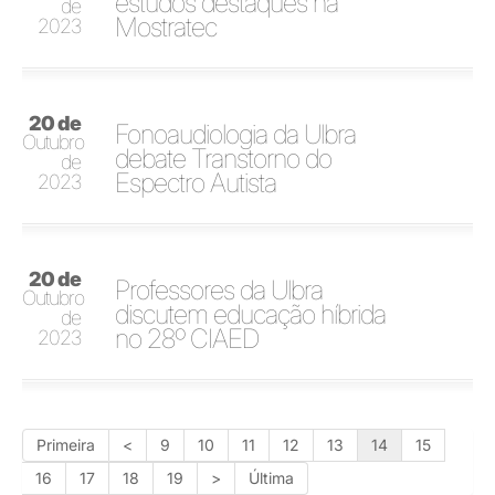
estudos destaques na
de
Mostratec
2023
20 de
Fonoaudiologia da Ulbra
Outubro
debate Transtorno do
de
Espectro Autista
2023
20 de
Professores da Ulbra
Outubro
discutem educação híbrida
de
no 28º CIAED
2023
Primeira
<
9
10
11
12
13
14
15
16
17
18
19
>
Última