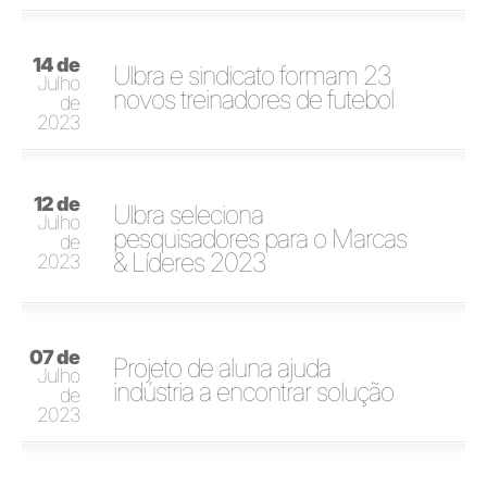
14 de
Ulbra e sindicato formam 23
Julho
novos treinadores de futebol
de
2023
12 de
Ulbra seleciona
Julho
pesquisadores para o Marcas
de
& Líderes 2023
2023
07 de
Projeto de aluna ajuda
Julho
indústria a encontrar solução
de
2023