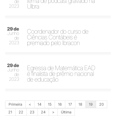
tema de podcast gravado na
de
Ulbra
2023
29 de
Coordenador do curso de
Junho
Ciências Contábeis é
de
premiado pelo Ibracon
2023
29 de
Egressa de Matemática EAD
Junho
é finalista de prêmio nacional
de
de educação
2023
Primeira
<
14
15
16
17
18
19
20
21
22
23
24
>
Última