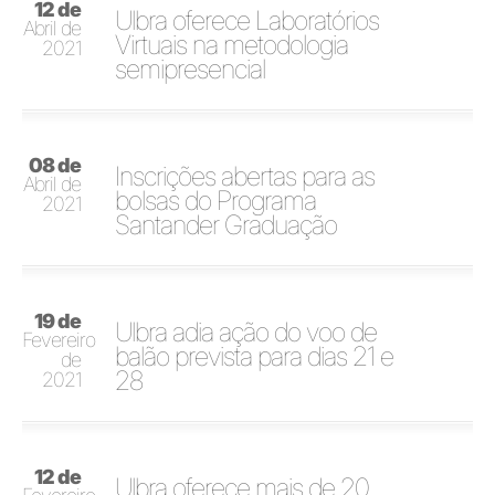
12 de
Ulbra oferece Laboratórios
Abril de
Virtuais na metodologia
2021
semipresencial
08 de
Inscrições abertas para as
Abril de
bolsas do Programa
2021
Santander Graduação
19 de
Ulbra adia ação do voo de
Fevereiro
balão prevista para dias 21 e
de
28
2021
12 de
Ulbra oferece mais de 20