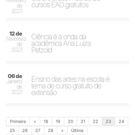
Fevereiro
cursos EAD gratuitos
de
2021
12 de
Ciência é a onda da
Fevereiro
acadêmica Ana Luiza
de
Petzold
2021
06 de
Ensino das artes na escola é
Janeiro
tema de curso gratuito de
de
extensão
2021
Primeira
<
18
19
20
21
22
23
24
25
26
27
28
>
Última