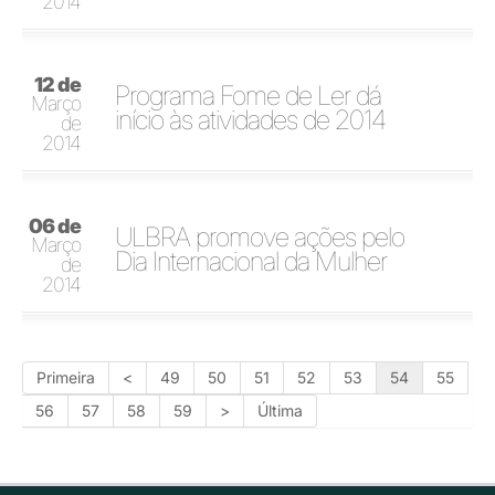
2014
12 de
Programa Fome de Ler dá
Março
início às atividades de 2014
de
2014
06 de
ULBRA promove ações pelo
Março
Dia Internacional da Mulher
de
2014
Primeira
<
49
50
51
52
53
54
55
56
57
58
59
>
Última