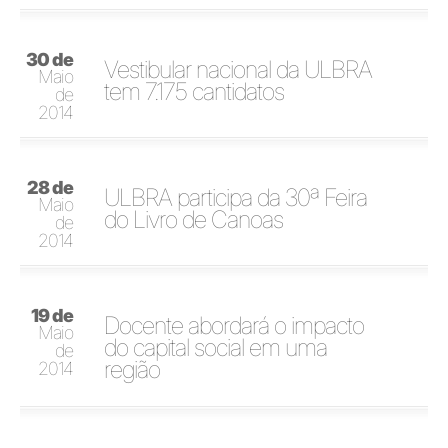
30 de
Vestibular nacional da ULBRA
Maio
tem 7.175 cantidatos
de
2014
28 de
ULBRA participa da 30ª Feira
Maio
do Livro de Canoas
de
2014
19 de
Docente abordará o impacto
Maio
do capital social em uma
de
região
2014