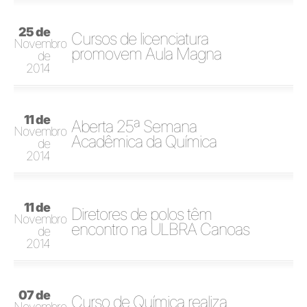
25 de
Cursos de licenciatura
Novembro
promovem Aula Magna
de
2014
11 de
Aberta 25ª Semana
Novembro
Acadêmica da Química
de
2014
11 de
Diretores de polos têm
Novembro
encontro na ULBRA Canoas
de
2014
07 de
Curso de Química realiza
Novembro