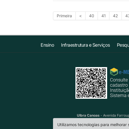
Primeira
<
40
41
42
4
Ensino
Infraestrutura e Serviços
Pesqu
Ulbra Canoas
- Avenida Farroup
Utilizamos tecnologias para melhorar