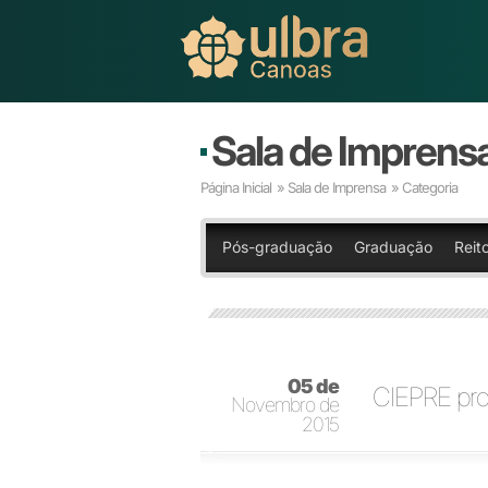
Sala de Imprens
Página Inicial
»
Sala de Imprensa
» Categoria
Pós-graduação
Graduação
Reito
05 de
CIEPRE pro
Novembro de
2015