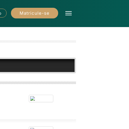
Matricule-se
o