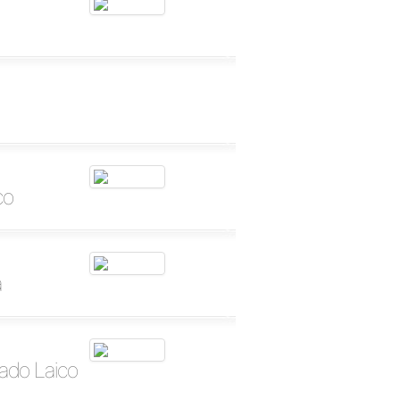
co
a
tado Laico