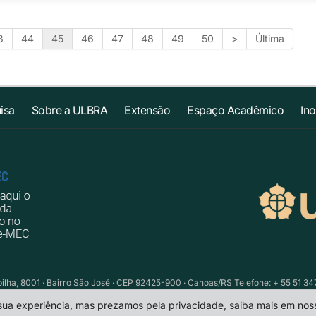
3
44
45
46
47
48
49
50
>
Última
isa
Sobre a ULBRA
Extensão
Espaço Acadêmico
In
ilha, 8001 · Bairro São José · CEP 92425-900 · Canoas/RS Telefone: + 55 51 34
 sua experiência, mas prezamos pela privacidade, saiba mais em no