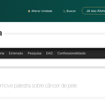
Já sou Alun
Alterar Unidade
Buscar
a
ria
Extensão
Pesquisa
EAD
Confessionalidade
move palestra sobre câncer de pele