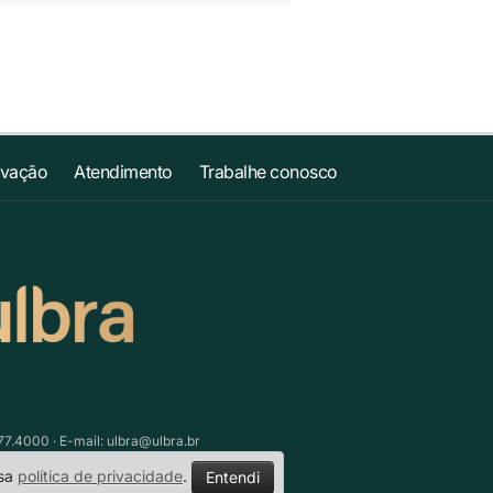
ovação
Atendimento
Trabalhe conosco
77.4000 · E-mail:
ulbra@ulbra.br
ssa
política de privacidade
.
Entendi