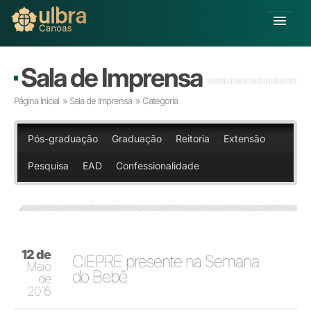
Alterar Unidade
Sala de Imprensa
Buscar
Página Inicial
»
Sala de Imprensa
» Categoria
Já sou Aluno
Matricule-se
Pós-graduação
Graduação
Reitoria
Extensão
Pesquisa
EAD
Confessionalidade
Educação Básica
Graduação
Educação a Distância
Pós-graduação
Pesquisa
12 de
Extensão
CIEPRE presente na Semana
Maio
Infraestrutura e Serviços
do Bebê
de
Inovação
2015
Sobre a ULBRA