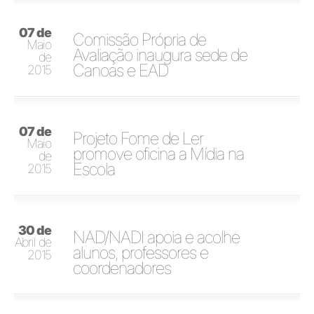
07 de
Comissão Própria de
Maio
Avaliação inaugura sede de
de
Canoas e EAD
2015
07 de
Projeto Fome de Ler
Maio
promove oficina a Mídia na
de
Escola
2015
30 de
NAD/NADI apoia e acolhe
Abril de
alunos, professores e
2015
coordenadores