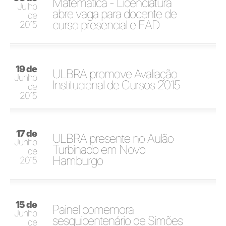
Matemática - Licenciatura
Julho
abre vaga para docente de
de
curso presencial e EAD
2015
19 de
ULBRA promove Avaliação
Junho
Institucional de Cursos 2015
de
2015
17 de
ULBRA presente no Aulão
Junho
Turbinado em Novo
de
Hamburgo
2015
15 de
Painel comemora
Junho
sesquicentenário de Simões
de