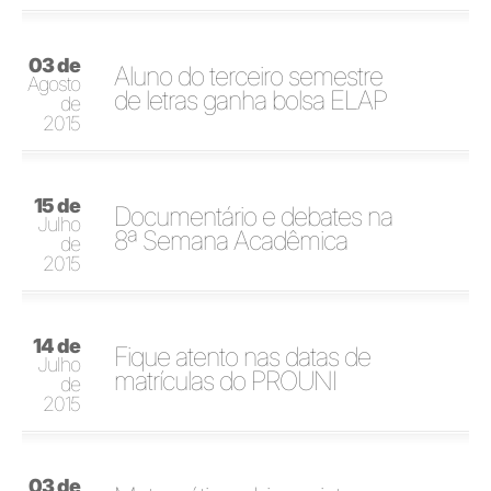
03 de
Aluno do terceiro semestre
Agosto
de letras ganha bolsa ELAP
de
2015
15 de
Documentário e debates na
Julho
8ª Semana Acadêmica
de
2015
14 de
Fique atento nas datas de
Julho
matrículas do PROUNI
de
2015
03 de