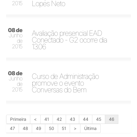
Lopes Neto
2015
08 de
Avaliação presencial EAD
Junho
Conectado - G2 ocorre dia
de
13.06
2015
08 de
Curso de Administração
Junho
promove o evento
de
Conversas do Bem
2015
Primeira
<
41
42
43
44
45
46
47
48
49
50
51
>
Última