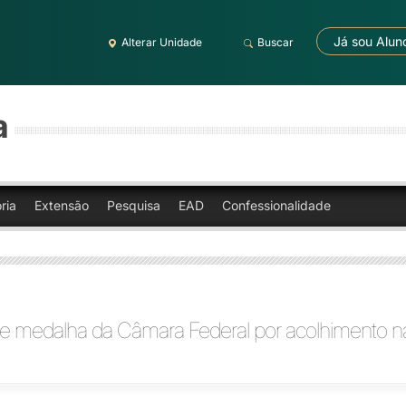
Já sou Alun
Alterar Unidade
Buscar
a
ria
Extensão
Pesquisa
EAD
Confessionalidade
be medalha da Câmara Federal por acolhimento n