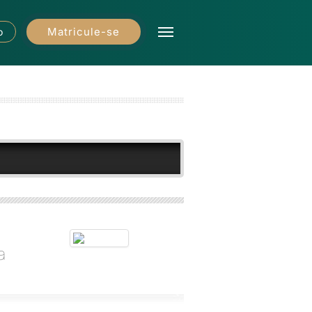
Matricule-se
o
a