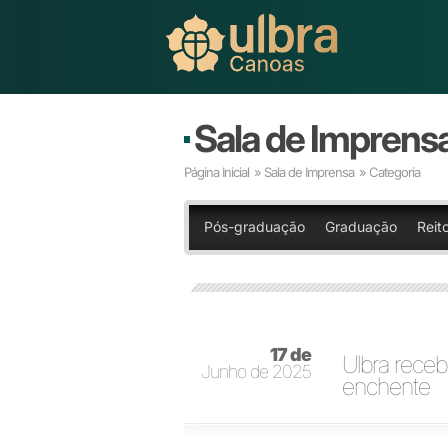
Sala de Imprens
Página Inicial
»
Sala de Imprensa
» Categoria
Pós-graduação
Graduação
Reito
17 de
Ulbra rece
Junho de 2025
enchente