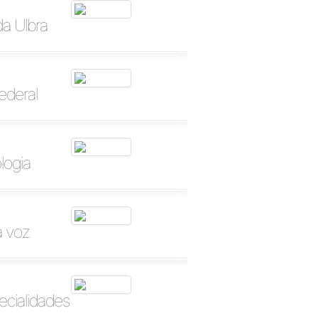
a Ulbra
ederal
logia
a voz
ecialidades