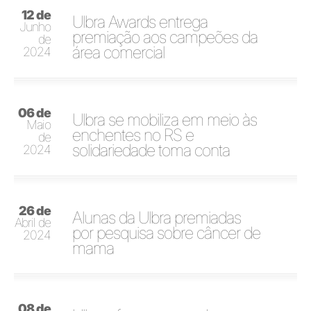
12 de
Ulbra Awards entrega
Junho
premiação aos campeões da
de
área comercial
2024
06 de
Ulbra se mobiliza em meio às
Maio
enchentes no RS e
de
solidariedade toma conta
2024
26 de
Alunas da Ulbra premiadas
Abril de
por pesquisa sobre câncer de
2024
mama
08 de