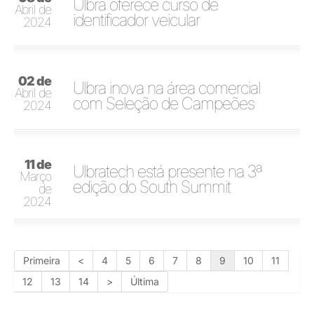
Ulbra oferece curso de
Abril de
identificador veicular
2024
02 de
Ulbra inova na área comercial
Abril de
com Seleção de Campeões
2024
11 de
Ulbratech está presente na 3ª
Março
edição do South Summit
de
2024
Primeira
<
4
5
6
7
8
9
10
11
12
13
14
>
Última