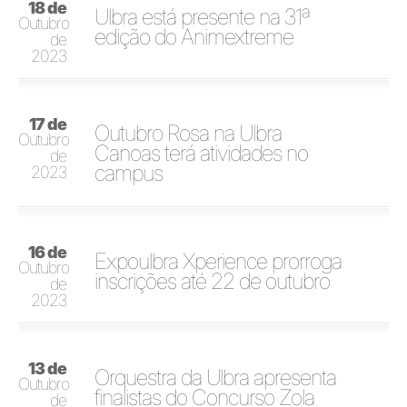
18 de
Ulbra está presente na 31ª
Outubro
edição do Animextreme
de
2023
17 de
Outubro Rosa na Ulbra
Outubro
Canoas terá atividades no
de
campus
2023
16 de
Expoulbra Xperience prorroga
Outubro
inscrições até 22 de outubro
de
2023
13 de
Orquestra da Ulbra apresenta
Outubro
finalistas do Concurso Zola
de