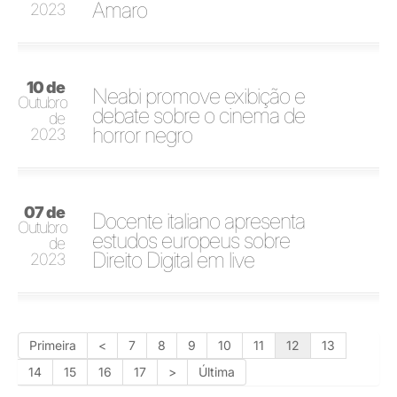
Amaro
2023
10 de
Neabi promove exibição e
Outubro
debate sobre o cinema de
de
horror negro
2023
07 de
Docente italiano apresenta
Outubro
estudos europeus sobre
de
Direito Digital em live
2023
Primeira
<
7
8
9
10
11
12
13
14
15
16
17
>
Última