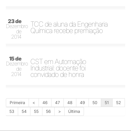
23 de
TCC de aluna da Engenharia
Dezembro
Química recebe premiação
de
2014
15 de
CST em Automação
Dezembro
Industrial: docente foi
de
convidado de honra
2014
Primeira
<
46
47
48
49
50
51
52
53
54
55
56
>
Última