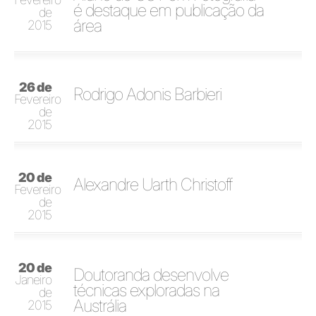
é destaque em publicação da
de
área
2015
26 de
Rodrigo Adonis Barbieri
Fevereiro
de
2015
20 de
Alexandre Uarth Christoff
Fevereiro
de
2015
20 de
Doutoranda desenvolve
Janeiro
técnicas exploradas na
de
Austrália
2015