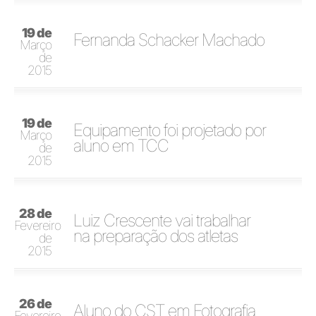
19 de
Fernanda Schacker Machado
Março
de
2015
19 de
Equipamento foi projetado por
Março
aluno em TCC
de
2015
28 de
Luiz Crescente vai trabalhar
Fevereiro
na preparação dos atletas
de
2015
26 de
Aluno do CST em Fotografia
Fevereiro