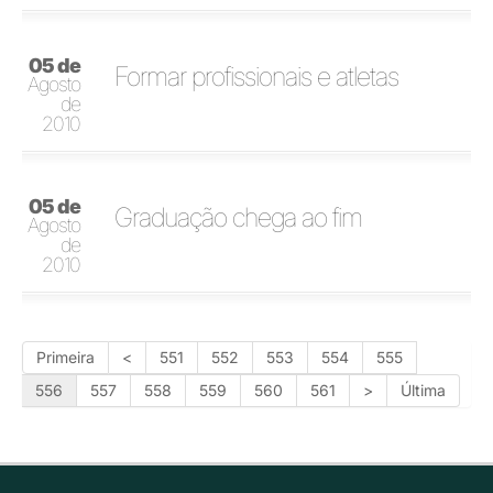
05 de
Formar profissionais e atletas
Agosto
de
2010
05 de
Graduação chega ao fim
Agosto
de
2010
Primeira
<
551
552
553
554
555
556
557
558
559
560
561
>
Última