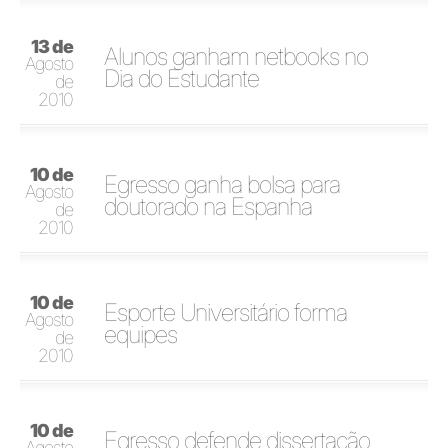
13 de
Alunos ganham netbooks no
Agosto
Dia do Estudante
de
2010
10 de
Egresso ganha bolsa para
Agosto
doutorado na Espanha
de
2010
10 de
Esporte Universitário forma
Agosto
equipes
de
2010
10 de
Egresso defende dissertação
Agosto