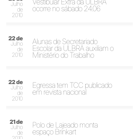
Vestibular Extra da ULBRA
Julho
ocorre no sábado 24.06
de
2010
22 de
Alunas de Secretariado
Julho
Escolar da ULBRA auxiliam o
de
Ministério do Trabalho
2010
22 de
Egressa tem TCC publicado
Julho
em revista nacional
de
2010
21 de
Polo de Lajeado monta
Julho
espaço Brinkart
de
2010