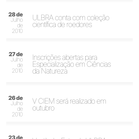
28 de
ULBRA conta com coleção
Julho
científica de roedores
de
2010
27 de
Inscrições abertas para
Julho
Especialização em Ciências
de
da Natureza
2010
26 de
V CIEM será realizado em
Julho
outubro
de
2010
23 de