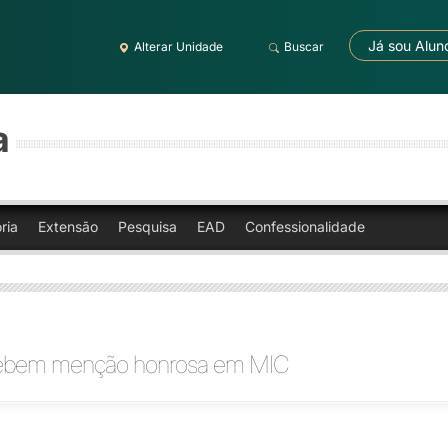
Já sou Alun
Alterar Unidade
Buscar
a
ria
Extensão
Pesquisa
EAD
Confessionalidade
cebem menção honrosa em MIC