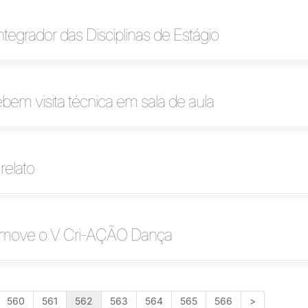
ntegrador das Disciplinas de Estágio
bem visita técnica em sala de aula
relato
move o V Cri-AÇÃO Dança
560
561
562
563
564
565
566
>