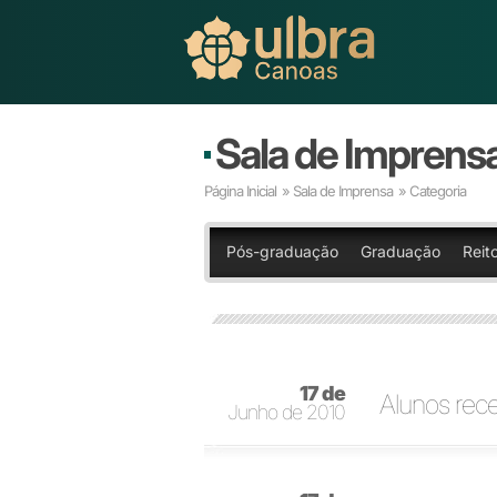
Sala de Imprens
Página Inicial
»
Sala de Imprensa
» Categoria
Pós-graduação
Graduação
Reito
17 de
Alunos re
Junho de 2010