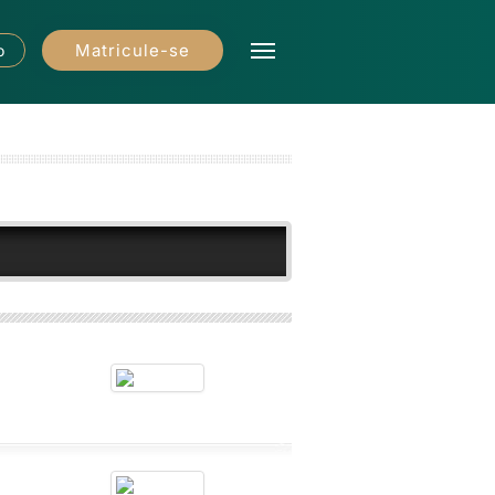
Matricule-se
o