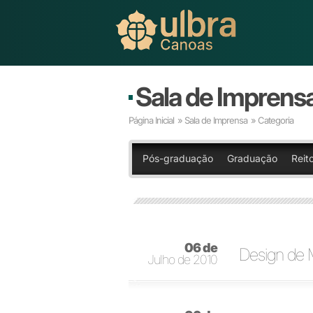
Sala de Imprens
Página Inicial
»
Sala de Imprensa
» Categoria
Pós-graduação
Graduação
Reito
06 de
Design de 
Julho de 2010