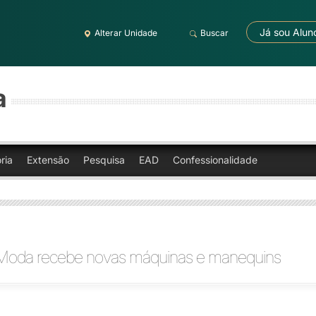
Já sou Alun
Alterar Unidade
Buscar
a
ria
Extensão
Pesquisa
EAD
Confessionalidade
Moda recebe novas máquinas e manequins