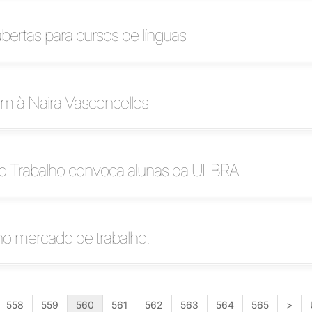
abertas para cursos de línguas
 à Naira Vasconcellos
 do Trabalho convoca alunas da ULBRA
no mercado de trabalho.
558
559
560
561
562
563
564
565
>