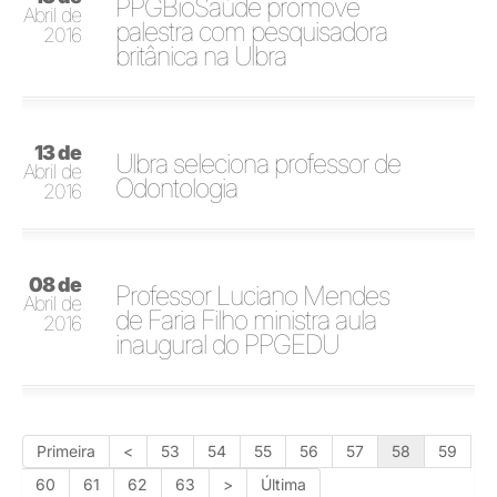
PPGBioSaúde promove
Abril de
palestra com pesquisadora
2016
britânica na Ulbra
13 de
Ulbra seleciona professor de
Abril de
Odontologia
2016
08 de
Professor Luciano Mendes
Abril de
de Faria Filho ministra aula
2016
inaugural do PPGEDU
Primeira
<
53
54
55
56
57
58
59
60
61
62
63
>
Última