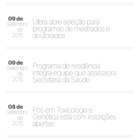
09 de
Ulbra abre seleção para
Setembro
programas de mestrados e
de
doutorados
2015
09 de
Programa de residência
Setembro
integra equipe que assessora
de
Secretaria da Saúde
2015
08 de
Pós em Toxicologia e
Setembro
Genética está com inscrições
de
abertas
2015