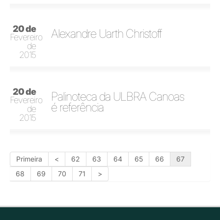
20 de
Alexandre Uarth Christoff
Fevereiro
de
2015
20 de
Palinoteca da ULBRA Canoas
Fevereiro
é referência
de
2015
Primeira
<
62
63
64
65
66
67
68
69
70
71
>