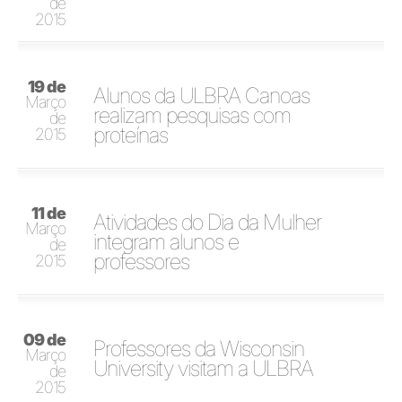
de
2015
19 de
Alunos da ULBRA Canoas
Março
realizam pesquisas com
de
proteínas
2015
11 de
Atividades do Dia da Mulher
Março
integram alunos e
de
professores
2015
09 de
Professores da Wisconsin
Março
University visitam a ULBRA
de
2015