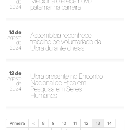
Medicina oferece novo
de
patamar na carreira
2024
14 de
Assembleia reconhece
Agosto
trabalho de voluntariado da
de
Ulbra durante cheias
2024
12 de
Ulbra presente no Encontro
Agosto
Nacional de Ética em
de
Pesquisa em Seres
2024
Humanos
Primeira
<
8
9
10
11
12
13
14