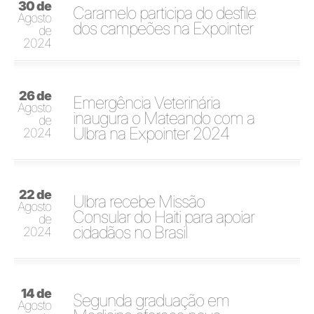
30 de
Caramelo participa do desfile
Agosto
dos campeões na Expointer
de
2024
26 de
Emergência Veterinária
Agosto
inaugura o Mateando com a
de
Ulbra na Expointer 2024
2024
22 de
Ulbra recebe Missão
Agosto
Consular do Haiti para apoiar
de
cidadãos no Brasil
2024
14 de
Segunda graduação em
Agosto