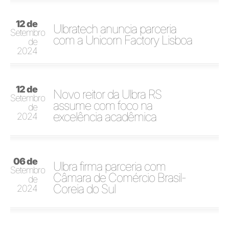
12 de
Ulbratech anuncia parceria
Setembro
com a Unicorn Factory Lisboa
de
2024
12 de
Novo reitor da Ulbra RS
Setembro
assume com foco na
de
excelência acadêmica
2024
06 de
Ulbra firma parceria com
Setembro
Câmara de Comércio Brasil-
de
Coreia do Sul
2024