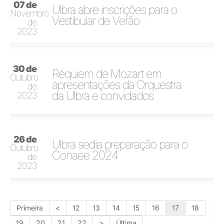
07 de
Ulbra abre inscrições para o
Novembro
Vestibular de Verão
de
2023
30 de
Réquiem de Mozart em
Outubro
apresentações da Orquestra
de
da Ulbra e convidados
2023
26 de
Ulbra sedia preparação para o
Outubro
Conaee 2024
de
2023
Primeira
<
12
13
14
15
16
17
18
19
20
21
22
>
Última