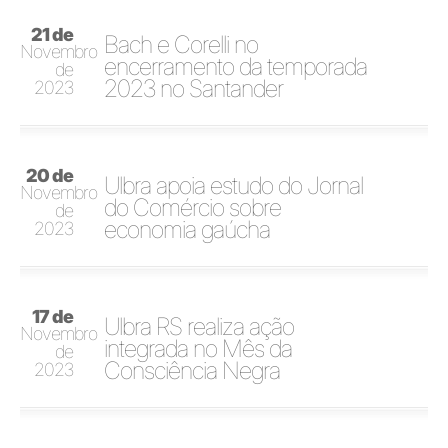
21 de
Bach e Corelli no
Novembro
encerramento da temporada
de
2023 no Santander
2023
20 de
Ulbra apoia estudo do Jornal
Novembro
do Comércio sobre
de
economia gaúcha
2023
17 de
Ulbra RS realiza ação
Novembro
integrada no Mês da
de
Consciência Negra
2023