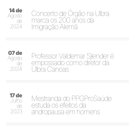
14 de
Concerto de Órgão na Ulbra
Agosto
marca os 200 anos da
de
Imigração Alemã
2024
07 de
Professor Valdemar Sjlender é
Agosto
empossado como diretor da
de
Ulbra Canoas
2024
17 de
Mestranda do PPGProSaúde
Julho
estuda os efeitos da
de
andropausa em homens
2023