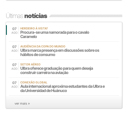
Últimas
notícias
07
HERDEIRO À VISTA?
Procura-se uma namorada para o cavalo
AGO
Caramelo
07
AUDIÊNCIA DA COPA DO MUNDO
Ulbra marca presença em discussões sobre os
AGO
hábitos de consumo
07
SETOR AÉREO
Ulbra oferece graduação para quem deseja
AGO
construir carreira na aviação
07
CONEXÃO GLOBAL
Aula internacional aproxima estudantes da Ulbra e
AGO
da Universidad de Huánuco
ver mais »