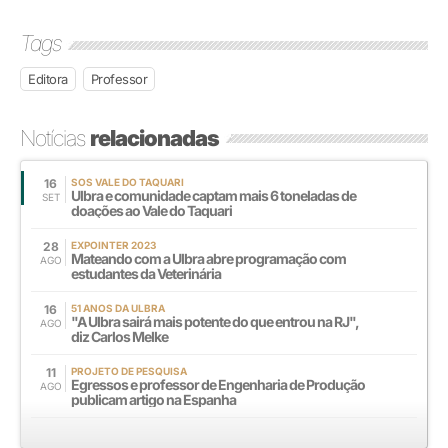
Tags
Editora
Professor
Notícias
relacionadas
16
SOS VALE DO TAQUARI
Ulbra e comunidade captam mais 6 toneladas de
SET
doações ao Vale do Taquari
28
EXPOINTER 2023
Mateando com a Ulbra abre programação com
AGO
estudantes da Veterinária
16
51 ANOS DA ULBRA
"A Ulbra sairá mais potente do que entrou na RJ",
AGO
diz Carlos Melke
11
PROJETO DE PESQUISA
Egressos e professor de Engenharia de Produção
AGO
publicam artigo na Espanha