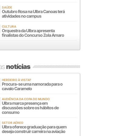
SAÚDE
Outubro Rosa na Ulbra Canoas terá
atividades no campus
CULTURA
Orquestra da Ulbra apresenta
finalistas do Concurso Zola Amaro
mas
notícias
HERDEIRO À VISTA?
Procura-se uma namorada para o
cavalo Caramelo
AUDIÊNCIA DA COPA DO MUNDO
Ulbra marca presença em
discussões sobre os hábitos de
consumo
SETOR AÉREO
Ulbra oferece graduação para quem
deseja construir carreira na aviação