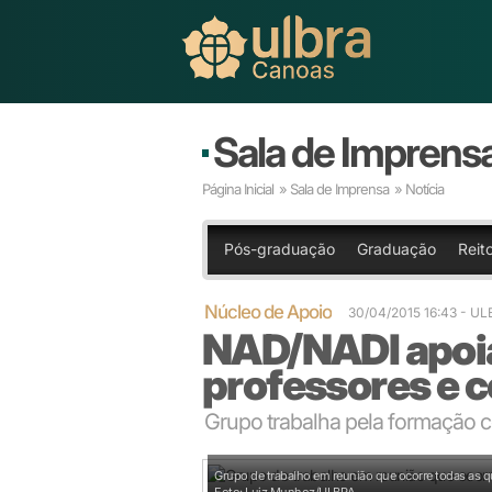
Sala de Imprens
Página Inicial
»
Sala de Imprensa
» Notícia
Pós-graduação
Graduação
Reito
Núcleo de Apoio
30/04/2015 16:43
- U
NAD/NADI apoia
professores e 
Grupo trabalha pela formação 
Grupo de trabalho em reunião que ocorre todas as qu