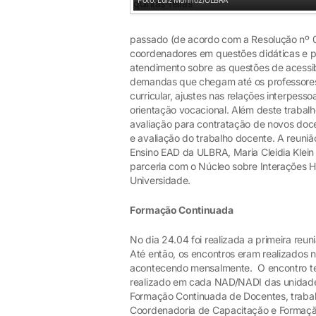
Foto: Luiz Munhoz/ULBRA
passado (de acordo com a Resolução nº 00
coordenadores em questões didáticas e 
atendimento sobre as questões de acessi
demandas que chegam até os professore
curricular, ajustes nas relações interpess
orientação vocacional. Além deste trabal
avaliação para contratação de novos do
e avaliação do trabalho docente. A reuni
Ensino EAD da ULBRA, Maria Cleidia Klein
parceria com o Núcleo sobre Interações
Universidade.
Formação Continuada
No dia 24.04 foi realizada a primeira re
Até então, os encontros eram realizados 
acontecendo mensalmente. O encontro tev
realizado em cada NAD/NADI das unidade
Formação Continuada de Docentes, trabal
Coordenadoria de Capacitação e Formaçã