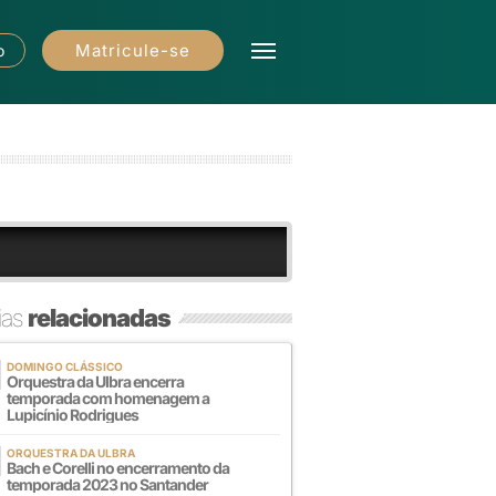
Matricule-se
o
ias
relacionadas
DOMINGO CLÁSSICO
Orquestra da Ulbra encerra
temporada com homenagem a
Lupicínio Rodrigues
ORQUESTRA DA ULBRA
Bach e Corelli no encerramento da
temporada 2023 no Santander