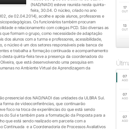
(NAD/NADI) esteve reunida nesta quinta-
17
feira, 30.04. O núcleo, criado no ano
OUT
2, de 02.04.2014), acolhe e apoia alunos, professores e
psicopedagógicas. Os funcionários também procuram
13
bilidade e relacionamento com colegas PCD. São diversas as
OUT
s que formam o grupo, como necessidade de adaptação
oais dos alunos com a turma e professores, acessibilidade,
ho, o núcleo é um dos setores responsáveis pela banca de
centes e trabalha a formação continuada e acompanhamento
ão desta quinta-feira teve a presença da coordenadora do
Últi
 Oliveira, que está desenvolvendo uma pesquisa em
 Humanas no Ambiente Virtual de Aprendizagem da
07
AGO
07
união presencial dos NAD/NADI das unidades da ULBRA Sul.
AGO
na forma de videoconferências, que continuarão
e foco na troca de experiências do que está sendo
s do Sul e também para a formatação da Proposta para a
07
ho que está sendo realizado em parceria com a
AGO
o Continuada e a Coordenadoria de Processos Avaliativos