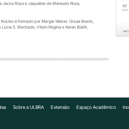
s Jacira Roza e Jaqueline de Menezes Rosa,
07
AGO
 Núcleo é formado por Margie Weber, Úrsula Boeck,
ia Lúcia S. Machado, Vilson Regina e Karen Büelh.
ver
isa
Sobre a ULBRA
Extensão
Espaço Acadêmico
In