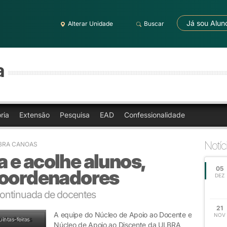
Já sou Alun
Alterar Unidade
Buscar
a
ria
Extensão
Pesquisa
EAD
Confessionalidade
Notíc
LBRA CANOAS
 e acolhe alunos,
05
coordenadores
DEZ
continuada de docentes
21
A equipe do Núcleo de Apoio ao Docente e
NOV
intas-feiras
Núcleo de Apoio ao Discente da ULBRA