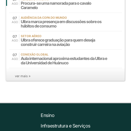
Procura-se uma namorada para o cavalo
AGO
Caramelo
07
AUDIÊNCIA DA COPA DO MUNDO
Ulbra marca presença em discussões sobre os
AGO
hábitos de consumo
07
SETOR AÉREO
Ulbra oferece graduação para quem deseja
AGO
construir carreira na aviação
07
CONEXÃO GLOBAL
Aula internacional aproxima estudantes da Ulbra e
AGO
da Universidad de Huánuco
ver mais »
Ensino
Infraestrutura e Serviços