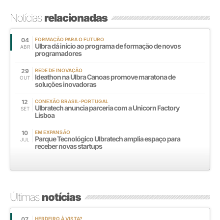
Notícias
relacionadas
04
FORMAÇÃO PARA O FUTURO
Ulbra dá início ao programa de formação de novos
ABR
programadores
29
REDE DE INOVAÇÃO
Ideathon na Ulbra Canoas promove maratona de
OUT
soluções inovadoras
12
CONEXÃO BRASIL-PORTUGAL
Ulbratech anuncia parceria com a Unicorn Factory
SET
Lisboa
10
EM EXPANSÃO
Parque Tecnológico Ulbratech amplia espaço para
JUL
receber novas startups
Últimas
notícias
07
HERDEIRO À VISTA?