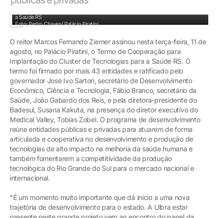
Reitor assina termo de cooperação para implantação do Cluster Tecnológico para
a Saúde RS
Foto: Pedro Chaves/ Palácio Piratini
O reitor Marcos Fernando Ziemer assinou nesta terça-feira, 11 de
agosto, no Palácio Piratini, o Termo de Cooperação para
Implantação do Cluster de Tecnologias para a Saúde RS. O
termo foi firmado por mais 43 entidades e ratificado pelo
governador José Ivo Sartori, secretário de Desenvolvimento
Econômico, Ciência e Tecnologia, Fábio Branco, secretário da
Saúde, João Gabardo dos Reis, e pela diretora-presidente do
Badesul, Susana Kakuta, na presença do diretor executivo do
Medical Valley, Tobias Zobel. O programa de desenvolvimento
reúne entidades públicas e privadas para atuarem de forma
articulada e cooperativa no desenvolvimento e produção de
tecnologias de alto impacto na melhoria da saúde humana e
também fomentarem a competitividade da produção
tecnológica do Rio Grande do Sul para o mercado nacional e
internacional.
"É um momento muito importante que dá início a uma nova
trajetória de desenvolvimento para o estado. A Ulbra estar
presente neste grande projeto vem ao encontro do papel da