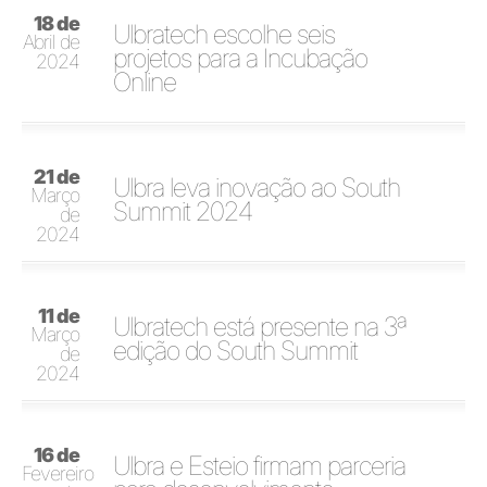
18 de
Ulbratech escolhe seis
Abril de
projetos para a Incubação
2024
Online
21 de
Ulbra leva inovação ao South
Março
Summit 2024
de
2024
11 de
Ulbratech está presente na 3ª
Março
edição do South Summit
de
2024
16 de
Ulbra e Esteio firmam parceria
Fevereiro