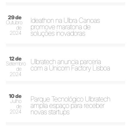
29 de
Ideathon na Ulbra Canoas
Outubro
promove maratona de
de
soluções inovadoras
2024
12 de
Ulbratech anuncia parceria
Setembro
com a Unicorn Factory Lisboa
de
2024
10 de
Parque Tecnológico Ulbratech
Julho
amplia espaço para receber
de
novas startups
2024