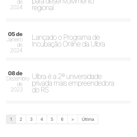
para desenvolvimento
de
regional
2024
05 de
Lançado o Programa de
Janeiro
Incubação Online da Ulbra
de
2024
08 de
Ulbra é a 2ª universidade
Dezembro
privada mais empreendedora
de
do RS
2023
1
2
3
4
5
6
>
Última