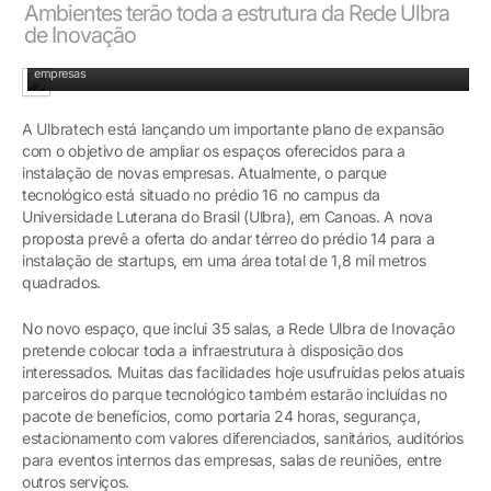
Ambientes terão toda a estrutura da Rede Ulbra
de Inovação
A nova proposta prevê a oferta do andar térreo do prédio 14 para a instalação de
empresas
A Ulbratech está lançando um importante plano de expansão
com o objetivo de ampliar os espaços oferecidos para a
instalação de novas empresas. Atualmente, o parque
tecnológico está situado no prédio 16 no campus da
Universidade Luterana do Brasil (Ulbra), em Canoas. A nova
proposta prevê a oferta do andar térreo do prédio 14 para a
instalação de startups, em uma área total de 1,8 mil metros
quadrados.
No novo espaço, que inclui 35 salas, a Rede Ulbra de Inovação
pretende colocar toda a infraestrutura à disposição dos
interessados. Muitas das facilidades hoje usufruídas pelos atuais
parceiros do parque tecnológico também estarão incluídas no
pacote de benefícios, como portaria 24 horas, segurança,
estacionamento com valores diferenciados, sanitários, auditórios
para eventos internos das empresas, salas de reuniões, entre
outros serviços.