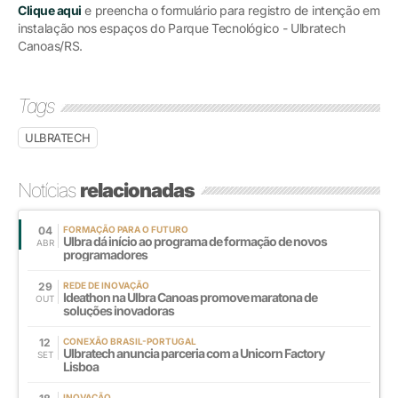
Clique aqui
e preencha o formulário para registro de intenção em
instalação nos espaços do Parque Tecnológico - Ulbratech
Canoas/RS.
Tags
ULBRATECH
Notícias
relacionadas
04
FORMAÇÃO PARA O FUTURO
Ulbra dá início ao programa de formação de novos
ABR
programadores
29
REDE DE INOVAÇÃO
Ideathon na Ulbra Canoas promove maratona de
OUT
soluções inovadoras
12
CONEXÃO BRASIL-PORTUGAL
Ulbratech anuncia parceria com a Unicorn Factory
SET
Lisboa
INOVAÇÃO