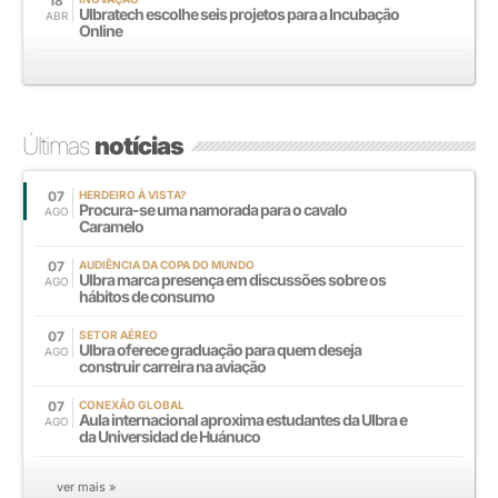
18
Ulbratech escolhe seis projetos para a Incubação
ABR
Online
Últimas
notícias
07
HERDEIRO À VISTA?
Procura-se uma namorada para o cavalo
AGO
Caramelo
07
AUDIÊNCIA DA COPA DO MUNDO
Ulbra marca presença em discussões sobre os
AGO
hábitos de consumo
07
SETOR AÉREO
Ulbra oferece graduação para quem deseja
AGO
construir carreira na aviação
07
CONEXÃO GLOBAL
Aula internacional aproxima estudantes da Ulbra e
AGO
da Universidad de Huánuco
ver mais »