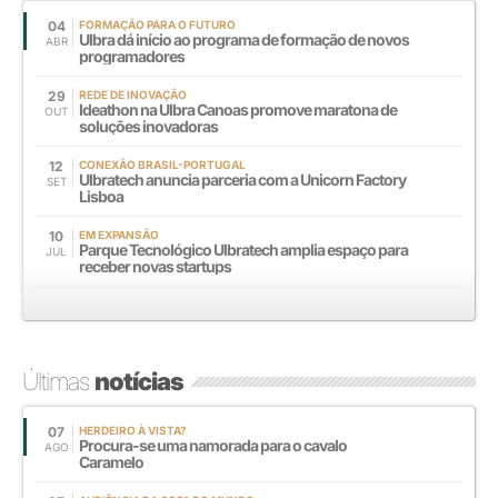
04
FORMAÇÃO PARA O FUTURO
Ulbra dá início ao programa de formação de novos
ABR
programadores
29
REDE DE INOVAÇÃO
Ideathon na Ulbra Canoas promove maratona de
OUT
soluções inovadoras
12
CONEXÃO BRASIL-PORTUGAL
Ulbratech anuncia parceria com a Unicorn Factory
SET
Lisboa
10
EM EXPANSÃO
Parque Tecnológico Ulbratech amplia espaço para
JUL
receber novas startups
Últimas
notícias
07
HERDEIRO À VISTA?
Procura-se uma namorada para o cavalo
AGO
Caramelo