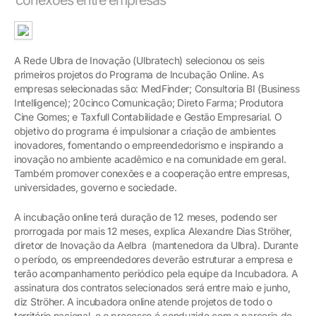
A Rede Ulbra de Inovação (Ulbratech) selecionou os seis
primeiros projetos do Programa de Incubação Online. As
empresas selecionadas são: MedFinder; Consultoria BI (Business
Intelligence); 20cinco Comunicação; Direto Farma; Produtora
Cine Gomes; e Taxfull Contabilidade e Gestão Empresarial. O
objetivo do programa é impulsionar a criação de ambientes
inovadores, fomentando o empreendedorismo e inspirando a
inovação no ambiente acadêmico e na comunidade em geral.
Também promover conexões e a cooperação entre empresas,
universidades, governo e sociedade.
A incubação online terá duração de 12 meses, podendo ser
prorrogada por mais 12 meses, explica Alexandre Dias Ströher,
diretor de Inovação da Aelbra (mantenedora da Ulbra). Durante
o período, os empreendedores deverão estruturar a empresa e
terão acompanhamento periódico pela equipe da Incubadora. A
assinatura dos contratos selecionados será entre maio e junho,
diz Ströher. A incubadora online atende projetos de todo o
território nacional, e o processo é conduzido com a parceria de