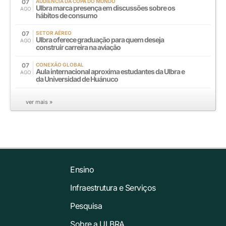
07
AUDIÊNCIA DA COPA DO MUNDO
Ulbra marca presença em discussões sobre os
AGO
hábitos de consumo
07
SETOR AÉREO
Ulbra oferece graduação para quem deseja
AGO
construir carreira na aviação
07
CONEXÃO GLOBAL
Aula internacional aproxima estudantes da Ulbra e
AGO
da Universidad de Huánuco
ver mais »
Ensino
Infraestrutura e Serviços
Pesquisa
Sobre a ULBRA