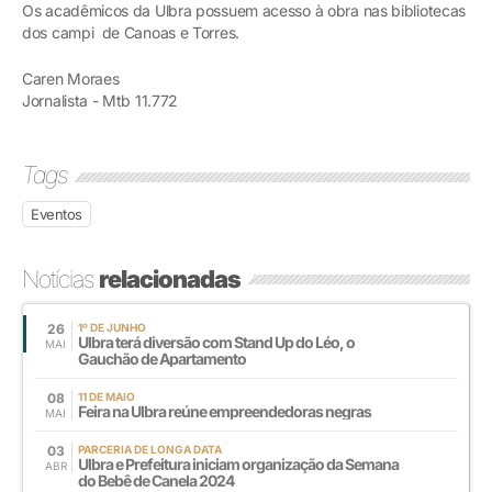
Os acadêmicos da Ulbra possuem acesso à obra nas bibliotecas
dos campi de Canoas e Torres.
Caren Moraes
Jornalista - Mtb 11.772
Tags
Eventos
Notícias
relacionadas
26
1º DE JUNHO
Ulbra terá diversão com Stand Up do Léo, o
MAI
Gauchão de Apartamento
08
11 DE MAIO
Feira na Ulbra reúne empreendedoras negras
MAI
03
PARCERIA DE LONGA DATA
Ulbra e Prefeitura iniciam organização da Semana
ABR
do Bebê de Canela 2024