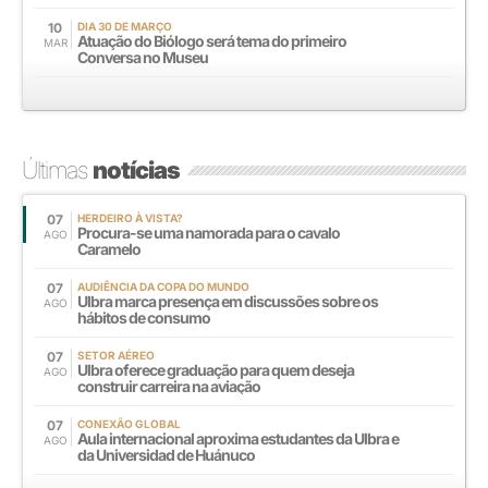
10
DIA 30 DE MARÇO
Atuação do Biólogo será tema do primeiro
MAR
Conversa no Museu
Últimas
notícias
07
HERDEIRO À VISTA?
Procura-se uma namorada para o cavalo
AGO
Caramelo
07
AUDIÊNCIA DA COPA DO MUNDO
Ulbra marca presença em discussões sobre os
AGO
hábitos de consumo
07
SETOR AÉREO
Ulbra oferece graduação para quem deseja
AGO
construir carreira na aviação
07
CONEXÃO GLOBAL
Aula internacional aproxima estudantes da Ulbra e
AGO
da Universidad de Huánuco