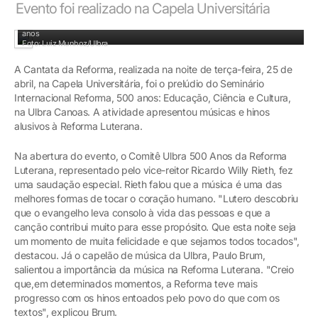
Evento foi realizado na Capela Universitária
Apresentações tiveram a regência de Paulo Winterle, autor do Hino Oficial dos 500
anos
Foto: Luiz Munhoz/Ulbra
A Cantata da Reforma, realizada na noite de terça-feira, 25 de
abril, na Capela Universitária, foi o prelúdio do Seminário
Internacional Reforma, 500 anos: Educação, Ciência e Cultura,
na Ulbra Canoas. A atividade apresentou músicas e hinos
alusivos à Reforma Luterana.
Na abertura do evento, o Comitê Ulbra 500 Anos da Reforma
Luterana, representado pelo vice-reitor Ricardo Willy Rieth, fez
uma saudação especial. Rieth falou que a música é uma das
melhores formas de tocar o coração humano. "Lutero descobriu
que o evangelho leva consolo à vida das pessoas e que a
canção contribui muito para esse propósito. Que esta noite seja
um momento de muita felicidade e que sejamos todos tocados",
destacou. Já o capelão de música da Ulbra, Paulo Brum,
salientou a importância da música na Reforma Luterana. "Creio
que,em determinados momentos, a Reforma teve mais
progresso com os hinos entoados pelo povo do que com os
textos", explicou Brum.