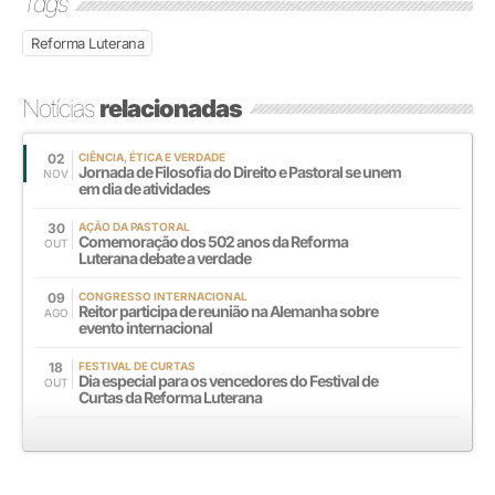
Tags
Reforma Luterana
Notícias
relacionadas
02
CIÊNCIA, ÉTICA E VERDADE
Jornada de Filosofia do Direito e Pastoral se unem
NOV
em dia de atividades
30
AÇÃO DA PASTORAL
Comemoração dos 502 anos da Reforma
OUT
Luterana debate a verdade
09
CONGRESSO INTERNACIONAL
Reitor participa de reunião na Alemanha sobre
AGO
evento internacional
18
FESTIVAL DE CURTAS
Dia especial para os vencedores do Festival de
OUT
Curtas da Reforma Luterana