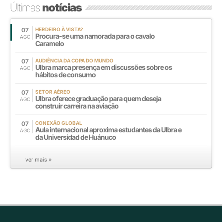
Últimas
notícias
07
HERDEIRO À VISTA?
Procura-se uma namorada para o cavalo
AGO
Caramelo
07
AUDIÊNCIA DA COPA DO MUNDO
Ulbra marca presença em discussões sobre os
AGO
hábitos de consumo
07
SETOR AÉREO
Ulbra oferece graduação para quem deseja
AGO
construir carreira na aviação
07
CONEXÃO GLOBAL
Aula internacional aproxima estudantes da Ulbra e
AGO
da Universidad de Huánuco
ver mais »