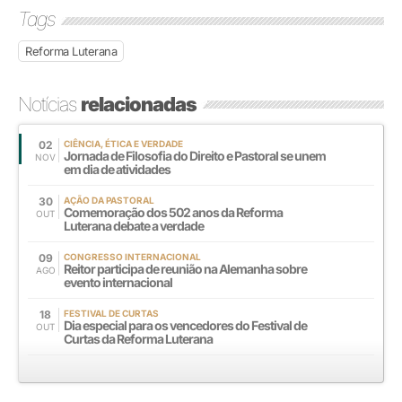
Tags
Reforma Luterana
Notícias
relacionadas
02
CIÊNCIA, ÉTICA E VERDADE
Jornada de Filosofia do Direito e Pastoral se unem
NOV
em dia de atividades
30
AÇÃO DA PASTORAL
Comemoração dos 502 anos da Reforma
OUT
Luterana debate a verdade
09
CONGRESSO INTERNACIONAL
Reitor participa de reunião na Alemanha sobre
AGO
evento internacional
18
FESTIVAL DE CURTAS
Dia especial para os vencedores do Festival de
OUT
Curtas da Reforma Luterana