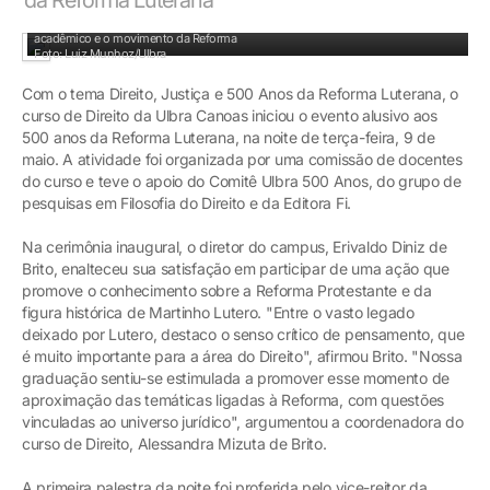
Ricardo Rieth enalteceu a iniciativa de estabelecer relações entre o universo
acadêmico e o movimento da Reforma
Foto: Luiz Munhoz/Ulbra
Com o tema Direito, Justiça e 500 Anos da Reforma Luterana, o
curso de Direito da Ulbra Canoas iniciou o evento alusivo aos
500 anos da Reforma Luterana, na noite de terça-feira, 9 de
maio. A atividade foi organizada por uma comissão de docentes
do curso e teve o apoio do Comitê Ulbra 500 Anos, do grupo de
pesquisas em Filosofia do Direito e da Editora Fi.
Na cerimônia inaugural, o diretor do campus, Erivaldo Diniz de
Brito, enalteceu sua satisfação em participar de uma ação que
promove o conhecimento sobre a Reforma Protestante e da
figura histórica de Martinho Lutero. "Entre o vasto legado
deixado por Lutero, destaco o senso crítico de pensamento, que
é muito importante para a área do Direito", afirmou Brito. "Nossa
graduação sentiu-se estimulada a promover esse momento de
aproximação das temáticas ligadas à Reforma, com questões
vinculadas ao universo jurídico", argumentou a coordenadora do
curso de Direito, Alessandra Mizuta de Brito.
A primeira palestra da noite foi proferida pelo vice-reitor da