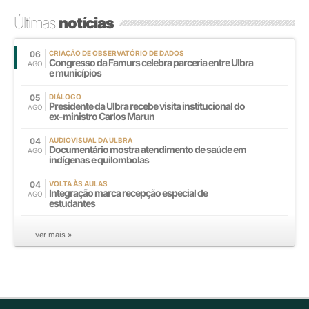
Últimas
notícias
06
CRIAÇÃO DE OBSERVATÓRIO DE DADOS
Congresso da Famurs celebra parceria entre Ulbra
AGO
e municípios
05
DIÁLOGO
Presidente da Ulbra recebe visita institucional do
AGO
ex-ministro Carlos Marun
04
AUDIOVISUAL DA ULBRA
Documentário mostra atendimento de saúde em
AGO
indígenas e quilombolas
04
VOLTA ÀS AULAS
Integração marca recepção especial de
AGO
estudantes
ver mais »