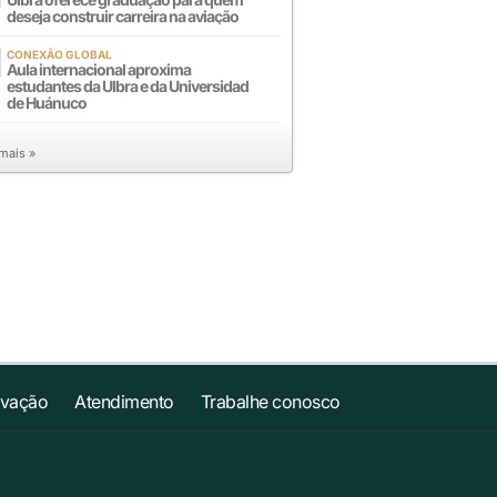
deseja construir carreira na aviação
CONEXÃO GLOBAL
Aula internacional aproxima
estudantes da Ulbra e da Universidad
de Huánuco
 mais »
ovação
Atendimento
Trabalhe conosco