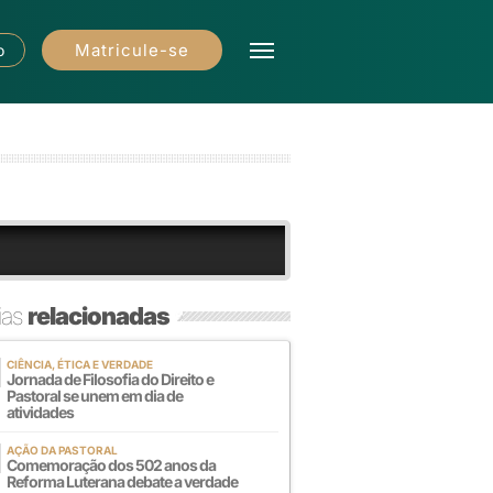
Matricule-se
o
ias
relacionadas
CIÊNCIA, ÉTICA E VERDADE
Jornada de Filosofia do Direito e
Pastoral se unem em dia de
atividades
AÇÃO DA PASTORAL
Comemoração dos 502 anos da
Reforma Luterana debate a verdade