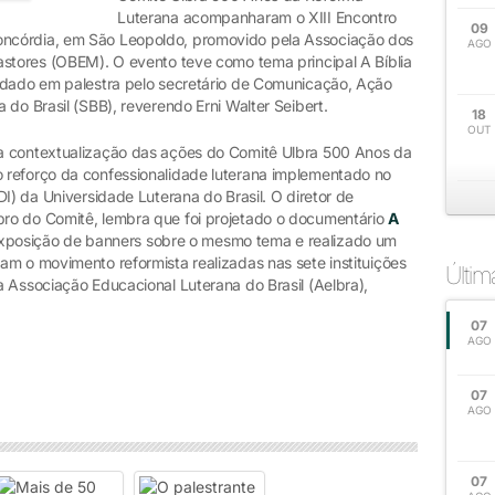
Luterana acompanharam o XIII Encontro
09
ncórdia, em São Leopoldo, promovido pela Associação dos
AGO
astores (OBEM). O evento teve como tema principal A Bíblia
rdado em palestra pelo secretário de Comunicação, Ação
 do Brasil (SBB), reverendo Erni Walter Seibert.
18
OUT
a contextualização das ações do Comitê Ulbra 500 Anos da
 reforço da confessionalidade luterana implementado no
I) da Universidade Luterana do Brasil. O diretor de
ro do Comitê, lembra que foi projetado o documentário
A
xposição de banners sobre o mesmo tema e realizado um
am o movimento reformista realizadas nas sete instituições
Últi
 Associação Educacional Luterana do Brasil (Aelbra),
07
AGO
07
AGO
07