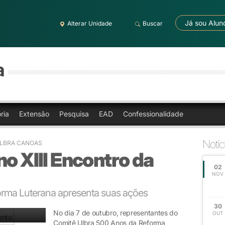
Já sou Alun
Alterar Unidade
Buscar
a
ria
Extensão
Pesquisa
EAD
Confessionalidade
Notíc
ULBRA CANOAS
no XIII Encontro da
02
NOV
rma Luterana apresenta suas ações
30
No dia 7 de outubro, representantes do
OUT
Comitê Ulbra 500 Anos da Reforma