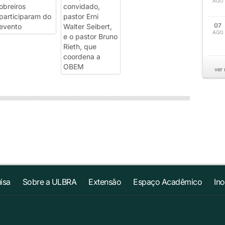
AGO
07
AGO
ver
isa
Sobre a ULBRA
Extensão
Espaço Acadêmico
In