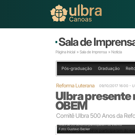
Sala de Imprens
Página Inicial
»
Sala de Imprensa
» Notícia
Pós-graduação
Graduação
Reito
Reforma Luterana
09/10/2017 16:00
- 
Ulbra presente 
OBEM
Comitê Ulbra 500 Anos da Refo
Mais de 50 obreiros participaram do evento
Foto: Gustavo Becker