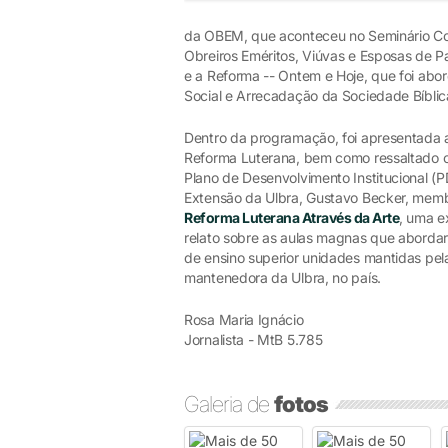
da OBEM, que aconteceu no Seminário Co
Obreiros Eméritos, Viúvas e Esposas de P
e a Reforma -- Ontem e Hoje, que foi abo
Social e Arrecadação da Sociedade Bíblica
Dentro da programação, foi apresentada 
Reforma Luterana, bem como ressaltado o
Plano de Desenvolvimento Institucional (PD
Extensão da Ulbra, Gustavo Becker, memb
Reforma Luterana Através da Arte
, uma e
relato sobre as aulas magnas que abordar
de ensino superior unidades mantidas pela
mantenedora da Ulbra, no país.
Rosa Maria Ignácio
Jornalista - MtB 5.785
Galeria de
fotos