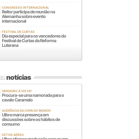
CONGRESSO INTERNACIONAL
Reitor participa de reunião na
Alemanha sobre evento
internacional
FESTIVAL DE CURTAS
Dia especial para os vencedores do
Festival de Curtas da Reforma
Luterana
mas
notícias
HERDEIRO À VISTA?
Procura-se uma namorada para o
cavalo Caramelo
AUDIÊNCIA DA COPA DO MUNDO
Ulbra marca presença em
discussões sobre os hábitos de
consumo
SETOR AÉREO
Ulbra oferece graduação para quem