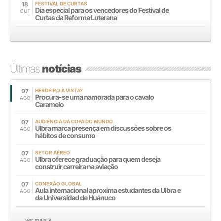
18
FESTIVAL DE CURTAS
Dia especial para os vencedores do Festival de
OUT
Curtas da Reforma Luterana
Últimas
notícias
07
HERDEIRO À VISTA?
Procura-se uma namorada para o cavalo
AGO
Caramelo
07
AUDIÊNCIA DA COPA DO MUNDO
Ulbra marca presença em discussões sobre os
AGO
hábitos de consumo
07
SETOR AÉREO
Ulbra oferece graduação para quem deseja
AGO
construir carreira na aviação
07
CONEXÃO GLOBAL
Aula internacional aproxima estudantes da Ulbra e
AGO
da Universidad de Huánuco
ver mais »