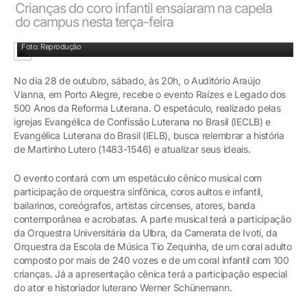
Crianças do coro infantil ensaiaram na capela
do campus nesta terça-feira
Evento será no dia 28 no Araújo Vianna, em Porto Alegre
Foto: Reprodução
No dia 28 de outubro, sábado, às 20h, o Auditório Araújo
Vianna, em Porto Alegre, recebe o evento Raízes e Legado dos
500 Anos da Reforma Luterana. O espetáculo, realizado pelas
igrejas Evangélica de Confissão Luterana no Brasil (IECLB) e
Evangélica Luterana do Brasil (IELB), busca relembrar a história
de Martinho Lutero (1483-1546) e atualizar seus ideais.
O evento contará com um espetáculo cênico musical com
participação de orquestra sinfônica, coros aultos e infantil,
bailarinos, coreógrafos, artistas circenses, atores, banda
contemporânea e acrobatas. A parte musical terá a participação
da Orquestra Universitária da Ulbra, da Camerata de Ivoti, da
Orquestra da Escola de Música Tio Zequinha, de um coral adulto
composto por mais de 240 vozes e de um coral infantil com 100
crianças. Já a apresentação cênica terá a participação especial
do ator e historiador luterano Werner Schünemann.