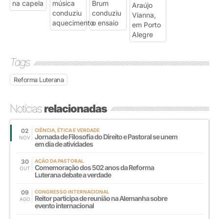
Tags
Reforma Luterana
Notícias
relacionadas
02
CIÊNCIA, ÉTICA E VERDADE
Jornada de Filosofia do Direito e Pastoral se unem
NOV
em dia de atividades
30
AÇÃO DA PASTORAL
Comemoração dos 502 anos da Reforma
OUT
Luterana debate a verdade
09
CONGRESSO INTERNACIONAL
Reitor participa de reunião na Alemanha sobre
AGO
evento internacional