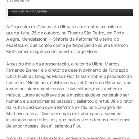
Orquestra da Ulbra no Theatro São Pedro
Foto: Luiz Munhoz/ulbra
A Orquestra de Câmara da Ulbra se apresentou na noite de
quarta-feira, 25 de outubro, no Theatro São Pedro, em Porto
Alegre. Mendelssohn -- Sinfonia da Reforma foi o tema do
espetáculo, que contou com a participação do solista Émerson
Kretschmer e regência do maestro Tiago Flores.
Antes do início da apresentação, o reitor da Ulbra, Marcos
Fernando Ziemer, e o diretor de desenvolvimento da Fundação
Ulbra (Fulbra), Douglas Moacir Flor, falaram sobre o propósito do
concerto. "Neste ano, celebramos os 500 anos da Reforma, que
impactou intensamente nossa Universidade, mas também a
música. Lutero acreditava que a música ajudava construir o ser
humano e a aproximar as pessoas", salientou o reitor. Já o diretor
da Fulbra destacou que a Reforma existiu pela coragem de
Martinho Lutero. "Que o exemplo de Lutero possa servir de
inspiração para todos nós, que muitas vezes temos certo temor
de expor nossas ideias", salientou Flor.
Além da comunidade externa, estiveram presentes no evento o