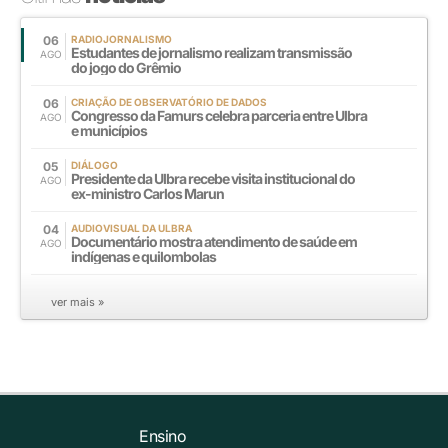
06
RADIOJORNALISMO
Estudantes de jornalismo realizam transmissão
AGO
do jogo do Grêmio
06
CRIAÇÃO DE OBSERVATÓRIO DE DADOS
Congresso da Famurs celebra parceria entre Ulbra
AGO
e municípios
05
DIÁLOGO
Presidente da Ulbra recebe visita institucional do
AGO
ex-ministro Carlos Marun
04
AUDIOVISUAL DA ULBRA
Documentário mostra atendimento de saúde em
AGO
indígenas e quilombolas
ver mais »
Ensino