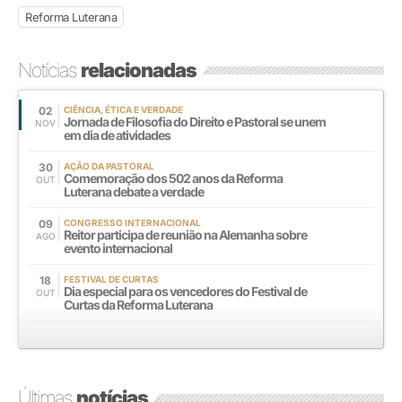
Reforma Luterana
Notícias
relacionadas
02
CIÊNCIA, ÉTICA E VERDADE
Jornada de Filosofia do Direito e Pastoral se unem
NOV
em dia de atividades
30
AÇÃO DA PASTORAL
Comemoração dos 502 anos da Reforma
OUT
Luterana debate a verdade
09
CONGRESSO INTERNACIONAL
Reitor participa de reunião na Alemanha sobre
AGO
evento internacional
18
FESTIVAL DE CURTAS
Dia especial para os vencedores do Festival de
OUT
Curtas da Reforma Luterana
Últimas
notícias