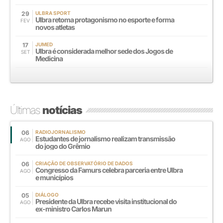
29
ULBRA SPORT
Ulbra retoma protagonismo no esporte e forma
FEV
novos atletas
17
JUMED
Ulbra é considerada melhor sede dos Jogos de
SET
Medicina
Últimas
notícias
06
RADIOJORNALISMO
Estudantes de jornalismo realizam transmissão
AGO
do jogo do Grêmio
06
CRIAÇÃO DE OBSERVATÓRIO DE DADOS
Congresso da Famurs celebra parceria entre Ulbra
AGO
e municípios
05
DIÁLOGO
Presidente da Ulbra recebe visita institucional do
AGO
ex-ministro Carlos Marun