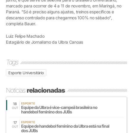
marcado para ocorrer de 4 a 11 de novembro, em Maringá, no
Paraná. "Só é preciso alguns ajustes, treinos específicos e
descanso controlado para chegarmos 100% no sábado",
completa Bauer.
Luiz Felipe Machado
Estagiário de Jornalismo da Ulbra Canoas
Tags
Esporte Universitário
Notícias
relacionadas
18
ESPORTE
Equipe da Ulbra é vice-campeã brasileira no
OUT
handebol feminino dos JUBs
17
ESPORTE
Equipe de handebol feminino da Ulbra está na final
OUT
dos JUBs