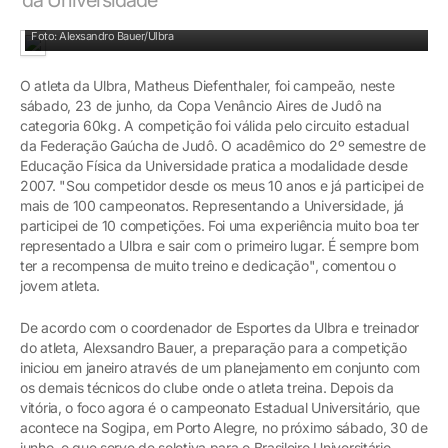
Matheus Diefenthaler ficou no alto do pódio
Foto: Alexsandro Bauer/Ulbra
O atleta da Ulbra, Matheus Diefenthaler, foi campeão, neste
sábado, 23 de junho, da Copa Venâncio Aires de Judô na
categoria 60kg. A competição foi válida pelo circuito estadual
da Federação Gaúcha de Judô. O acadêmico do 2º semestre de
Educação Física da Universidade pratica a modalidade desde
2007. "Sou competidor desde os meus 10 anos e já participei de
mais de 100 campeonatos. Representando a Universidade, já
participei de 10 competições. Foi uma experiência muito boa ter
representado a Ulbra e sair com o primeiro lugar. É sempre bom
ter a recompensa de muito treino e dedicação", comentou o
jovem atleta.
De acordo com o coordenador de Esportes da Ulbra e treinador
do atleta, Alexsandro Bauer, a preparação para a competição
iniciou em janeiro através de um planejamento em conjunto com
os demais técnicos do clube onde o atleta treina. Depois da
vitória, o foco agora é o campeonato Estadual Universitário, que
acontece na Sogipa, em Porto Alegre, no próximo sábado, 30 de
junho, e que serve de seletiva para o Brasileiro Universitário,