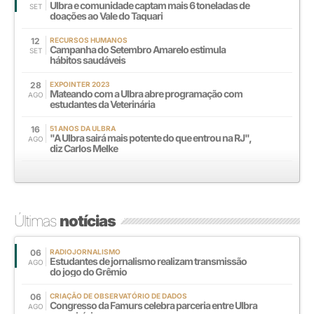
Ulbra e comunidade captam mais 6 toneladas de
SET
doações ao Vale do Taquari
12
RECURSOS HUMANOS
Campanha do Setembro Amarelo estimula
SET
hábitos saudáveis
28
EXPOINTER 2023
Mateando com a Ulbra abre programação com
AGO
estudantes da Veterinária
16
51 ANOS DA ULBRA
"A Ulbra sairá mais potente do que entrou na RJ",
AGO
diz Carlos Melke
Últimas
notícias
06
RADIOJORNALISMO
Estudantes de jornalismo realizam transmissão
AGO
do jogo do Grêmio
06
CRIAÇÃO DE OBSERVATÓRIO DE DADOS
Congresso da Famurs celebra parceria entre Ulbra
AGO