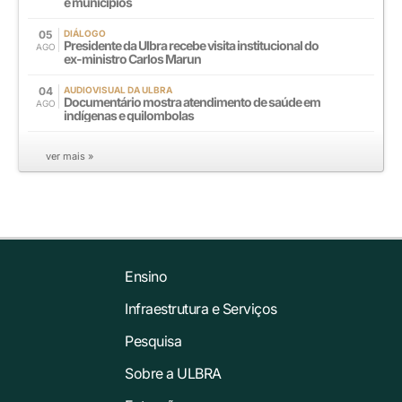
e municípios
05
DIÁLOGO
Presidente da Ulbra recebe visita institucional do
AGO
ex-ministro Carlos Marun
04
AUDIOVISUAL DA ULBRA
Documentário mostra atendimento de saúde em
AGO
indígenas e quilombolas
ver mais »
Ensino
Infraestrutura e Serviços
Pesquisa
Sobre a ULBRA