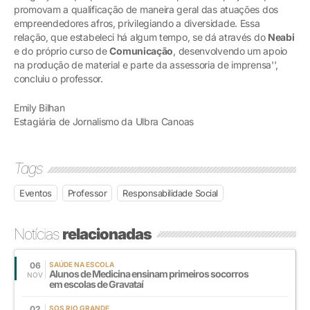
promovam a qualificação de maneira geral das atuações dos
empreendedores afros, privilegiando a diversidade. Essa
relação, que estabeleci há algum tempo, se dá através do
Neabi
e do próprio curso de
Comunicação
, desenvolvendo um apoio
na produção de material e parte da assessoria de imprensa'',
concluiu o professor.
Emily Bilhan
Estagiária de Jornalismo da Ulbra Canoas
Tags
Eventos
Professor
Responsabilidade Social
Notícias
relacionadas
06
SAÚDE NA ESCOLA
Alunos de Medicina ensinam primeiros socorros
NOV
em escolas de Gravataí
02
SOS RIO GRANDE