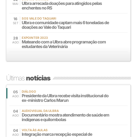
Ulbra arrecada doações para atingidos pelas
MAI
enchentes no RS
16
SOS VALE DO TAQUARI
Ulbra e comunidade captam mais 6 toneladas de
SET
doações ao Vale do Taquari
28
EXPOINTER 2023
Mateando com a Ulbra abre programação com
AGO
estudantes da Veterinária
Últimas
notícias
05
DIÁLOGO
Presidente da Ulbra recebe visita institucional do
AGO
ex-ministro Carlos Marun
04
AUDIOVISUAL DA ULBRA
Documentário mostra atendimento de saúde em
AGO
indígenas e quilombolas
04
VOLTA ÀS AULAS
Integração marca recepção especial de
AGO