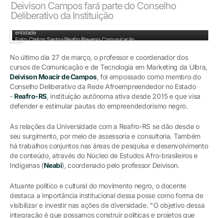
Deivison Campos fará parte do Conselho
Deliberativo da Instituição
Dirigentes da associação se reuniram para realizar a assembleia de Constituição da
entidade
Foto: Claiton Santos/Reafro/Reverso Comunicação
No último dia 27 de março, o professor e coordenador dos
cursos de Comunicação e de Tecnologia em Marketing da Ulbra,
Deivison Moacir de Campos
, foi empossado como membro do
Conselho Deliberativo da Rede Afroempreendedor no Estado
-
Reafro-RS
, instituição autônoma ativa desde 2015 e que visa
defender e estimular pautas do empreendedorismo negro.
As relações da Universidade com a Reafro-RS se dão desde o
seu surgimento, por meio de assessoria e consultoria. Também
há trabalhos conjuntos nas áreas de pesquisa e desenvolvimento
de conteúdo, através do Núcleo de Estudos Afro-brasileiros e
Indígenas (
Neabi
), coordenado pelo professor Deivison.
Atuante político e cultural do movimento negro, o docente
destaca a importância institucional dessa posse como forma de
visibilizar e investir nas ações de diversidade. "O objetivo dessa
integração é que possamos construir políticas e projetos que