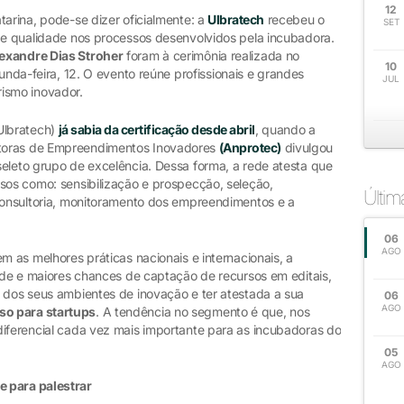
12
tarina, pode-se dizer oficialmente: a
Ulbratech
recebeu o
SET
 de qualidade nos processos desenvolvidos pela incubadora.
exandre Dias Stroher
foram à cerimônia realizada no
10
unda-feira, 12. O evento reúne profissionais e grandes
JUL
ismo inovador.
Ulbratech)
já sabia da certificação desde abril
, quando a
toras de Empreendimentos Inovadores
(Anprotec)
divulgou
seleto grupo de excelência. Dessa forma, a rede atesta que
sos como: sensibilização e prospecção, seleção,
Últi
 consultoria, monitoramento dos empreendimentos e a
06
AGO
m as melhores práticas nacionais e internacionais, a
dade e maiores chances de captação de recursos em editais,
o dos seus ambientes de inovação e ter atestada a sua
06
AGO
so para startups
. A tendência no segmento é que, nos
diferencial cada vez mais importante para as incubadoras do
05
AGO
e para palestrar