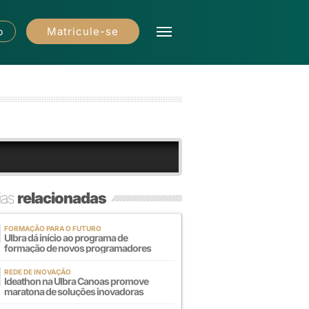
Matricule-se
o
ias
relacionadas
FORMAÇÃO PARA O FUTURO
Ulbra dá início ao programa de
formação de novos programadores
REDE DE INOVAÇÃO
Ideathon na Ulbra Canoas promove
maratona de soluções inovadoras