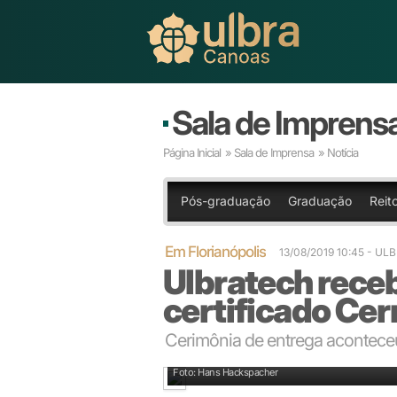
Sala de Imprens
Página Inicial
»
Sala de Imprensa
» Notícia
Pós-graduação
Graduação
Reito
Em Florianópolis
13/08/2019 10:45
- UL
Ulbratech receb
certificado Cer
Cerimônia de entrega aconteceu
Diretor da Ulbratech, Márcio Machado (esquerda) e o
Foto: Hans Hackspacher