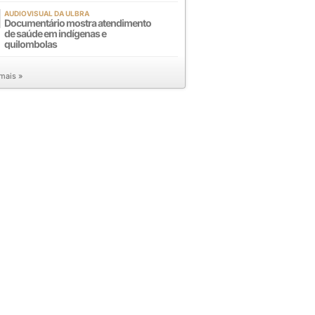
AUDIOVISUAL DA ULBRA
Documentário mostra atendimento
de saúde em indígenas e
quilombolas
 mais »