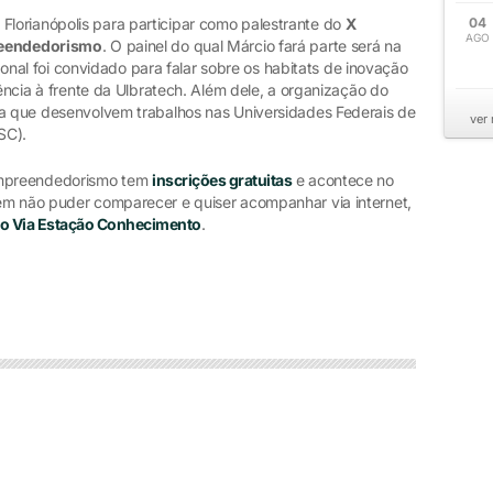
lorianópolis para participar como palestrante do
X
04
AGO
preendedorismo
. O painel do qual Márcio fará parte será na
ssional foi convidado para falar sobre os habitats de inovação
iência à frente da Ulbratech. Além dele, a organização do
ea que desenvolvem trabalhos nas Universidades Federais de
ver
SC).
 Empreendedorismo tem
inscrições gratuitas
e acontece no
em não puder comparecer e quiser acompanhar via internet,
o Via Estação Conhecimento
.