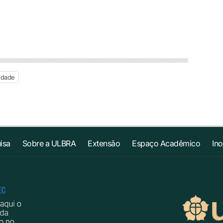
idade
isa
Sobre a ULBRA
Extensão
Espaço Acadêmico
In