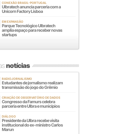
CONEXÃO BRASIL-PORTUGAL
Ulbratech anuncia parceria com a
Unicorn Factory Lisboa
EM EXPANSÃO
Parque Tecnológico Ulbratech
amplia espaço para receber novas
startups
mas
notícias
RADIOJORNALISMO
Estudantes de jornalismo realizam
transmissão do jogo do Grêmio
CRIAÇÃO DE OBSERVATÓRIO DE DADOS
Congresso da Famurs celebra
parceria entre Ulbra e municípios
DIÁLOGO
Presidente da Ulbra recebe visita
institucional do ex-ministro Carlos
Marun