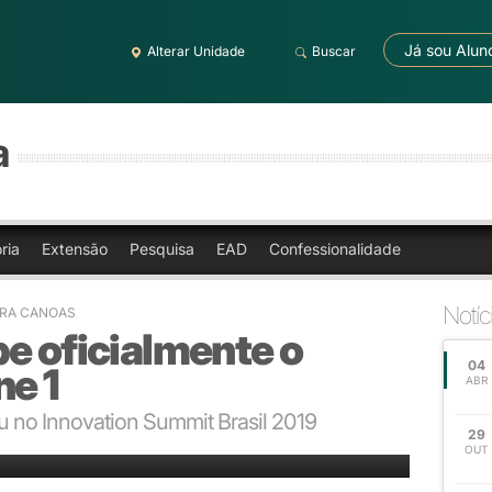
Já sou Alun
Alterar Unidade
Buscar
a
ria
Extensão
Pesquisa
EAD
Confessionalidade
Notíc
BRA CANOAS
e oficialmente o
04
ne 1
ABR
 no Innovation Summit Brasil 2019
29
 gerente Alexandre Dias Stroher (centro)
OUT