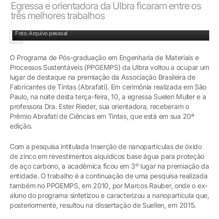
Egressa e orientadora da Ulbra ficaram entre os
três melhores trabalhos
Professora Ester Rieder e a egressa Suellen Muller durante a premiação
Foto: Arquivo pessoal
O Programa de Pós-graduação em Engenharia de Materiais e
Processos Sustentáveis (PPGEMPS) da Ulbra voltou a ocupar um
lugar de destaque na premiação da Associação Brasileira de
Fabricantes de Tintas (Abrafati). Em cerimônia realizada em São
Paulo, na noite desta terça-feira, 10, a egressa Suelen Muller e a
professora Dra. Ester Rieder, sua orientadora, receberam o
Prêmio Abrafati de Ciências em Tintas, que está em sua 20ª
edição.
Com a pesquisa intitulada Inserção de nanopartículas de óxido
de zinco em revestimentos alquídicos base água para proteção
de aço carbono, a acadêmica ficou em 3º lugar na premiação da
entidade. O trabalho é a continuação de uma pesquisa realizada
também no PPGEMPS, em 2010, por Marcos Rauber, onde o ex-
aluno do programa sintetizou e caracterizou a nanopartícula que,
posteriormente, resultou na dissertação de Suellen, em 2015.