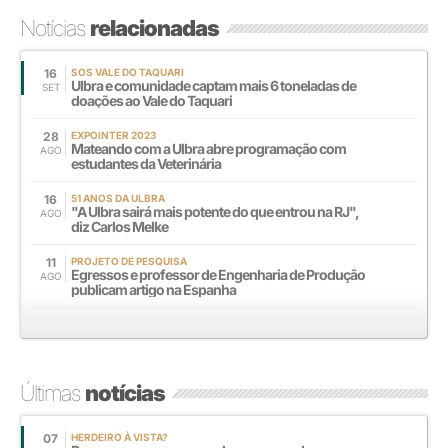
Notícias
relacionadas
16
SOS VALE DO TAQUARI
Ulbra e comunidade captam mais 6 toneladas de
SET
doações ao Vale do Taquari
28
EXPOINTER 2023
Mateando com a Ulbra abre programação com
AGO
estudantes da Veterinária
16
51 ANOS DA ULBRA
"A Ulbra sairá mais potente do que entrou na RJ",
AGO
diz Carlos Melke
11
PROJETO DE PESQUISA
Egressos e professor de Engenharia de Produção
AGO
publicam artigo na Espanha
Últimas
notícias
07
HERDEIRO À VISTA?