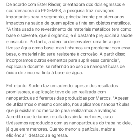
De acordo com Ester Rieder, orientadora dos dois egressos e
coordenadora do PPGEMPS, a pesquisa traz inovações
importantes para o segmento, principalmente por atenuar os
impactos na saúde de quem aplica a tinta em objetos metálicos.
"A tinta usada no revestimento de materiais metálicos tem como
base o solvente, que é orgânico, e é bastante prejudicial à saúde
e insalubre. Portanto, a ideia foi desenvolver uma tinta que
tivesse água como base, mas tínhamos um problema: com essa
base, o material não seria resistente à corrosão. A partir disso,
incorporamos outros elementos para suprir essa carência",
explicou a docente, se referindo ao uso de nanopartículas de
óxido de zinco na tinta à base de água.
Entretanto, Suelen faz um adendo: apesar dos resultados
promissores, a aplicação teve de ser realizada com
nanopartículas diferentes das produzidas por Marcos. "Apesar
de utilizarmos o mesmo conceito, nós aplicamos nanopartículas
que já existiam no mercado para realizarmos a avaliação.
Acredito que teríamos resultados ainda melhores, caso
tivéssemos reproduzido com as nanopartículas do trabalho dele,
já que eram menores. Quanto menor a partícula, maior a
eficiência", destacou a egressa.