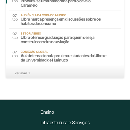
Procura-se uma namorada para o cavalo
AGO
Caramelo
07
AUDIÊNCIA DA COPA DO MUNDO
Ulbra marca presença em discussões sobre os
AGO
hábitos de consumo
07
SETOR AÉREO
Ulbra oferece graduação para quem deseja
AGO
construir carreira na aviação
07
CONEXÃO GLOBAL
Aula internacional aproxima estudantes da Ulbra e
AGO
da Universidad de Huánuco
ver mais »
Ensino
Infraestrutura e Serviços