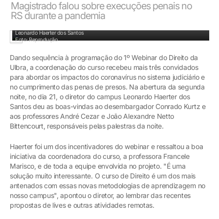
Magistrado falou sobre execuções penais no
RS durante a pandemia
Coordenadora do curso de Direito, Francele Marisco e diretor do campus Canoas,
Leonardo Haerter dos Santos
Foto: Reprodução
Dando sequência à programação do 1º Webinar do Direito da
Ulbra, a coordenação do curso recebeu mais três convidados
para abordar os impactos do coronavírus no sistema judiciário e
no cumprimento das penas de presos. Na abertura da segunda
noite, no dia 21, o diretor do campus Leonardo Haerter dos
Santos deu as boas-vindas ao desembargador Conrado Kurtz e
aos professores André Cezar e João Alexandre Netto
Bittencourt, responsáveis pelas palestras da noite.
Haerter foi um dos incentivadores do webinar e ressaltou a boa
iniciativa da coordenadora do curso, a professora Francele
Marisco, e de toda a equipe envolvida no projeto. "É uma
solução muito interessante. O curso de Direito é um dos mais
antenados com essas novas metodologias de aprendizagem no
nosso campus", apontou o diretor, ao lembrar das recentes
propostas de lives e outras atividades remotas.