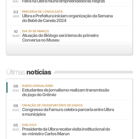
Feira na Ulbra reúne empreendedoras negras
MAI
03
PARCERIA DE LONGA DATA
Ulbra e Prefeitura iniciam organização da Semana
ABR
do Bebê de Canela 2024
10
DIA 30 DE MARÇO
Atuação do Biólogo será tema do primeiro
MAR
Conversa no Museu
Últimas
notícias
06
RADIOJORNALISMO
Estudantes de jornalismo realizam transmissão
AGO
do jogo do Grêmio
06
CRIAÇÃO DE OBSERVATÓRIO DE DADOS
Congresso da Famurs celebra parceria entre Ulbra
AGO
e municípios
05
DIÁLOGO
Presidente da Ulbra recebe visita institucional do
AGO
ex-ministro Carlos Marun