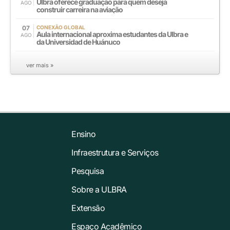
Ulbra oferece graduação para quem deseja
AGO
construir carreira na aviação
07
CONEXÃO GLOBAL
Aula internacional aproxima estudantes da Ulbra e
AGO
da Universidad de Huánuco
ver mais »
Ensino
Infraestrutura e Serviços
Pesquisa
Sobre a ULBRA
Extensão
Espaço Acadêmico