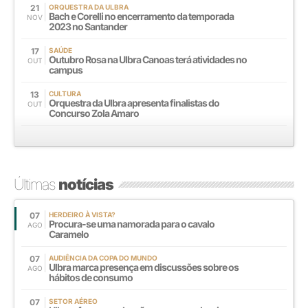
21
ORQUESTRA DA ULBRA
Bach e Corelli no encerramento da temporada
NOV
2023 no Santander
17
SAÚDE
Outubro Rosa na Ulbra Canoas terá atividades no
OUT
campus
13
CULTURA
Orquestra da Ulbra apresenta finalistas do
OUT
Concurso Zola Amaro
Últimas
notícias
07
HERDEIRO À VISTA?
Procura-se uma namorada para o cavalo
AGO
Caramelo
07
AUDIÊNCIA DA COPA DO MUNDO
Ulbra marca presença em discussões sobre os
AGO
hábitos de consumo
07
SETOR AÉREO