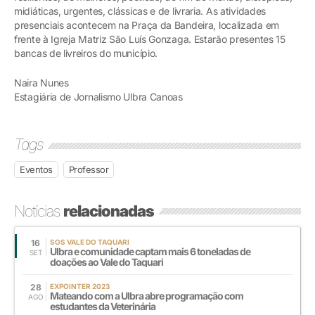
midiáticas, urgentes, clássicas e de livraria. As atividades
presenciais acontecem na Praça da Bandeira, localizada em
frente à Igreja Matriz São Luís Gonzaga. Estarão presentes 15
bancas de livreiros do município.
Naira Nunes
Estagiária de Jornalismo Ulbra Canoas
Tags
Eventos
Professor
Notícias
relacionadas
16
SOS VALE DO TAQUARI
Ulbra e comunidade captam mais 6 toneladas de
SET
doações ao Vale do Taquari
28
EXPOINTER 2023
Mateando com a Ulbra abre programação com
AGO
estudantes da Veterinária