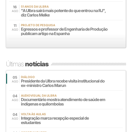
16
51 ANOS DA ULBRA
"A Ulbra sairá mais potente do que entrou na RJ",
AGO
diz Carlos Melke
11
PROJETO DE PESQUISA
Egressos e professor de Engenharia de Produção
AGO
publicam artigo na Espanha
Últimas
notícias
05
DIÁLOGO
Presidente da Ulbra recebe visita institucional do
AGO
ex-ministro Carlos Marun
04
AUDIOVISUAL DA ULBRA
Documentário mostra atendimento de saúde em
AGO
indígenas e quilombolas
04
VOLTA ÀS AULAS
Integração marca recepção especial de
AGO
estudantes