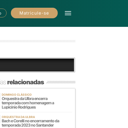
Matricule-se
o
ias
relacionadas
DOMINGO CLÁSSICO
Orquestra da Ulbra encerra
temporada com homenagem a
Lupicínio Rodrigues
ORQUESTRA DA ULBRA
Bach e Corelli no encerramento da
temporada 2023 no Santander