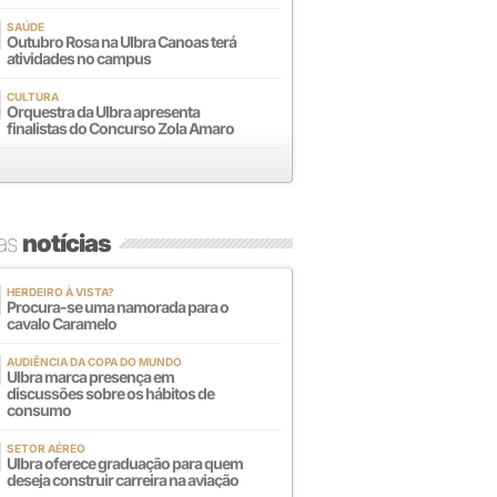
SAÚDE
Outubro Rosa na Ulbra Canoas terá
atividades no campus
CULTURA
Orquestra da Ulbra apresenta
finalistas do Concurso Zola Amaro
mas
notícias
HERDEIRO À VISTA?
Procura-se uma namorada para o
cavalo Caramelo
AUDIÊNCIA DA COPA DO MUNDO
Ulbra marca presença em
discussões sobre os hábitos de
consumo
SETOR AÉREO
Ulbra oferece graduação para quem
deseja construir carreira na aviação