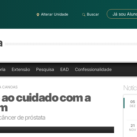
Já sou Alun
Alterar Unidade
Buscar
a
ria
Extensão
Pesquisa
EAD
Confessionalidade
Notíc
A CANOAS
 ao cuidado com a
05
em
DEZ
âncer de próstata
21
NOV