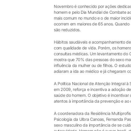
Novembro é conhecido por ações dedicad
homem e pelo Dia Mundial de Combate ao 
mais comum no mundo e o de maior incid
ocorrem em maiores de 65 anos. Quando di
são reduzidos.
Hábitos saudáveis e acompanhamento de 
com qualidade de vida. Porém, os homen
consultas médicas. Um levantamento do 
mostra que 70% das pessoas do sexo mas
influência da mulher ou de filhos. O est
adiaram a ida ao médico e já chegaram 
A Política Nacional de Atenção Integral 
em 2009, reforça e incentiva a adoção d
saúde do homem. O objetivo é incentivar
atentos à importância da prevenção e ao 
A coordenadora da Residência Multiprofis
Psicologia da Ulbra Canoas, Fernanda Pas
sexo masculino da importância de se cuid
autocuidado. Homem não é super-herói, el