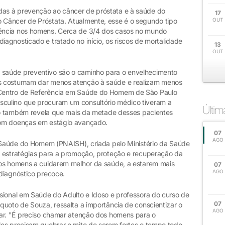
as à prevenção ao câncer de próstata e à saúde do
17
Câncer de Próstata. Atualmente, esse é o segundo tipo
OUT
ência nos homens. Cerca de 3/4 dos casos no mundo
agnosticado e tratado no início, os riscos de mortalidade
13
OUT
saúde preventivo são o caminho para o envelhecimento
s costumam dar menos atenção à saúde e realizam menos
Centro de Referência em Saúde do Homem de São Paulo
culino que procuram um consultório médico tiveram a
Últi
udo também revela que mais da metade desses pacientes
com doenças em estágio avançado.
07
AGO
à Saúde do Homem (PNAISH), criada pelo Ministério da Saúde
e estratégias para a promoção, proteção e recuperação da
 os homens a cuidarem melhor da saúde, a estarem mais
07
AGO
diagnóstico precoce.
sional em Saúde do Adulto e Idoso e professora do curso de
07
quoto de Souza, ressalta a importância de conscientizar o
AGO
ar. "É preciso chamar atenção dos homens para o
es precisam quebrar o mito de serem fortes o tempo todo.