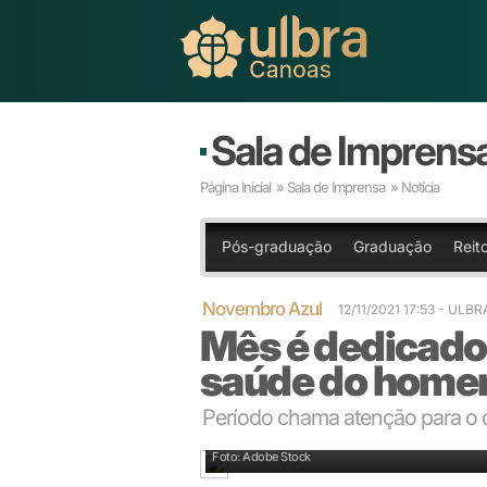
Sala de Imprens
Página Inicial
»
Sala de Imprensa
» Notícia
Pós-graduação
Graduação
Reito
Novembro Azul
12/11/2021 17:53
- ULBR
Mês é dedicado
saúde do hom
Período chama atenção para o c
Foto: Adobe Stock